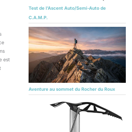
Test de l’Ascent Auto/Semi-Auto de
C.A.M.P.
s
ce
ans
e est
t
Aventure au sommet du Rocher du Roux