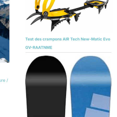
Test des crampons AIR Tech New-Matic Evo
GV-RAATNME
ure
/