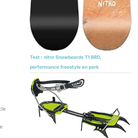
Test : nitro Snowboards T1 BRD,
performance freestyle en park
cle
ue