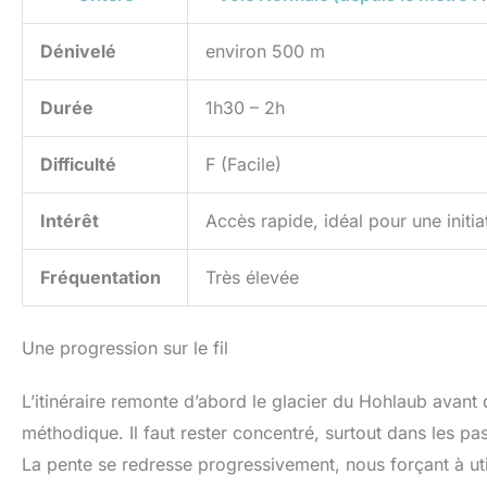
permet de concentrer la
réglabl
lumière là où vous en
lamp
Dénivelé
environ 500 m
avez besoin. Le bandeau
parfait
élastique est réglable,
égalem
confortable, respirant et
Vous 
Durée
1h30 – 2h
pas facile à glisser.
lampe 
【Technologie COB LED】
activit
Nos phares combinent la
IP
Difficulté
F (Facile)
technologie COB avancée
Utilis
et la technologie LED XPG
IPX6
ultra-lumineuse avec une
frontale
Intérêt
Accès rapide, idéal pour une initia
large zone d'irradiation,
une va
un faisceau uniforme et
telles
stable, qui peut facilement
vélo, l
Fréquentation
Très élevée
faire face à des
l'escal
environnements
l'explora
complexes et rendre vos
réparati
activités nocturnes plus
outils
Une progression sur le fil
sûres. 【Imperméable et
trava
Léger】Les phares légers
Cadeau
L’itinéraire remonte d’abord le glacier du Hohlaub avant 
et étanches sont parfaits
enfa
pour toutes sortes
méthodique. Il faut rester concentré, surtout dans les pa
d'activités, telles que la
pêche, le vélo, le VTT, le
La pente se redresse progressivement, nous forçant à uti
camping, l'escalade, le