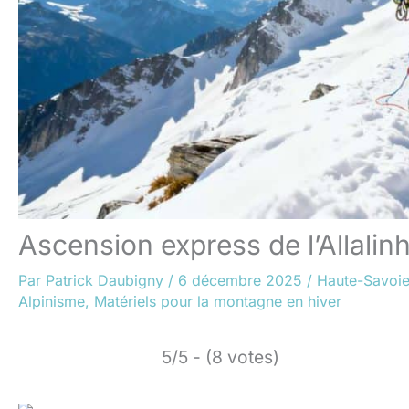
Ascension express de l’Allalinh
Par
Patrick Daubigny
/
6 décembre 2025
/
Haute-Savoi
Alpinisme
,
Matériels pour la montagne en hiver
5/5 - (8 votes)