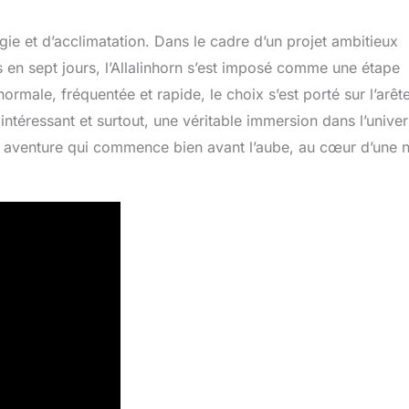
égie et d’acclimatation. Dans le cadre d’un projet ambitieux
en sept jours, l’Allalinhorn s’est imposé comme une étape
ormale, fréquentée et rapide, le choix s’est porté sur l’arêt
intéressant et surtout, une véritable immersion dans l’unive
aventure qui commence bien avant l’aube, au cœur d’une n