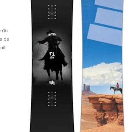
e du
rs de
uit