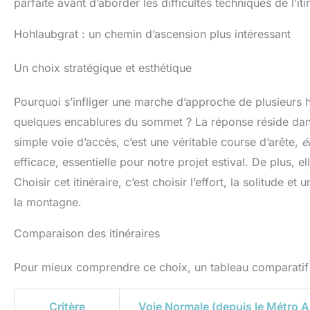
parfaite avant d’aborder les difficultés techniques de l’iti
【8 Modes d'éclairage
utilisa
avec Détecteur de
luminos
Mouvement】Capteur de
atteind
Hohlaubgrat : un chemin d’ascension plus intéressant
mouvement intégré,
dista
appuyez sur 2 boutons
maxima
Un choix stratégique et esthétique
pour changer de modes
150M, 
différents. 5 Modes
l'e
d'éclairage
env
Pourquoi s’infliger une marche d’approche de plusieurs h
conventionnels: XPG
clairem
Blanche/COB
plus 
quelques encablures du sommet ? La réponse réside dans
Blanche/XPG+COB
l'ob
simple voie d’accès, c’est une véritable course d’arête,
é
Blanche/COB Rouge/COB
d'Écl
Stroboscopique Rouge. 3
simpl
efficace, essentielle pour notre projet estival. De plus, e
Modes d'éclairage du
boutons
capteur: XPG
diff
Choisir cet itinéraire, c’est choisir l’effort, la solitude
Blanche/COB
lumièr
la montagne.
Blanche/XPG+COB
puissant
Blanche. La capteur de
focalisé
gestes vous offre la
/ faib
Comparaison des itinéraires
commodité dont vous
conti
avez besoin pour toute
rouge
Pour mieux comprendre ce choix, un tableau comparatif
utilisation dans
div
l'obscurité. 【Réglable et
Conce
Confortable】La base de
Avec 
phare réglable à 45 ° vous
enviro
Critère
Voie Normale (depuis le Métro A