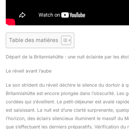
Table des matières
Départ de la Britanniahütte : une nuit éclairée par les étoi
Le réveil avant l’aube
Le son strident du réveil déchire le silence du dortoir à 
Britanniahütte est encore plongée dans l’obscurité. Les 
cordées qui s’éveillent. Le petit-déjeuner est avalé rapide
est saisissant. La nuit est d’une clarté surprenante, quelq
l’horizon, des éclairs silencieux illuminent le massif du
que s’effectuent les derniers préparatifs. Vérification d