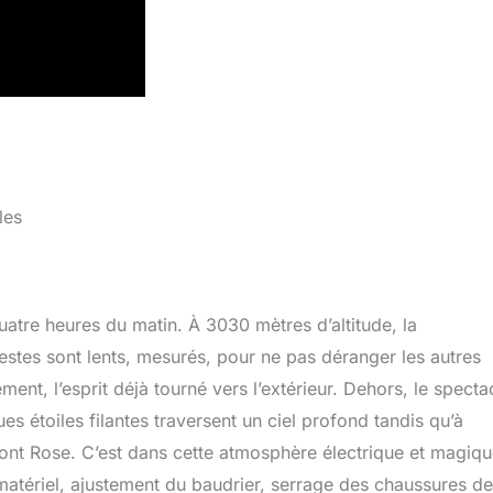
les
quatre heures du matin. À 3030 mètres d’altitude, la
gestes sont lents, mesurés, pour ne pas déranger les autres
ment, l’esprit déjà tourné vers l’extérieur. Dehors, le specta
ues étoiles filantes traversent un ciel profond tandis qu’à
 Mont Rose. C’est dans cette atmosphère électrique et magiq
u matériel, ajustement du baudrier, serrage des chaussures de