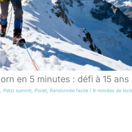
orn en 5 minutes : défi à 15 ans
e
,
Petzl summit
,
Piolet
,
Randonnée facile
/
9 minutes de lect