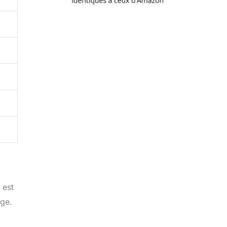
 est
ige.