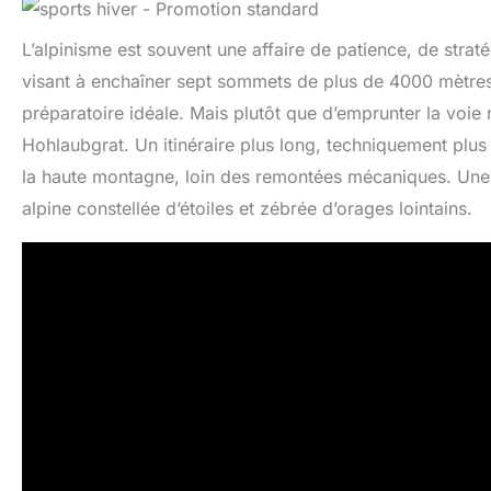
L’alpinisme est souvent une affaire de patience, de strat
visant à enchaîner sept sommets de plus de 4000 mètres 
préparatoire idéale. Mais plutôt que d’emprunter la voie n
Hohlaubgrat. Un itinéraire plus long, techniquement plus 
la haute montagne, loin des remontées mécaniques. Une 
alpine constellée d’étoiles et zébrée d’orages lointains.