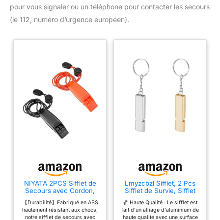
pour vous signaler ou un téléphone pour contacter les secours
(le 112, numéro d’urgence européen).
NIYATA 2PCS Sifflet de
Lmyzcbzl Sifflet, 2 Pcs
Secours avec Cordon,
Sifflet de Survie, Sifflet
Sifflet De Survie, Sifflet
d'urgence, Double Tubes
【Durabilité】Fabriqué en ABS
🏀 Haute Qualité : Le sifflet est
Securité Randonnée,
Métal Sifflet Secours,
hautement résistant aux chocs,
fait d'un alliage d'aluminium de
Sifflet de Sécurité, Sifflet
pour Camping en Plein
notre sifflet de secours avec
haute qualité avec une surface