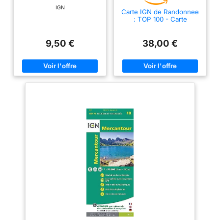
IGN
Carte IGN de Randonnee
: TOP 100 - Carte
topographique, 1:100 000
- Carte de promenade.
70, Pau, Bagnères-de-
9,50 €
38,00 €
Luchon