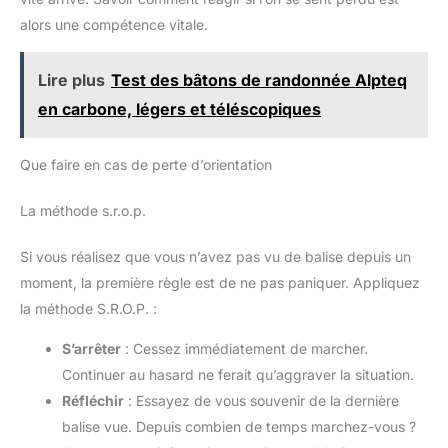
conditions extrêmes, comme les véritables boussole de terrain,
pour une durabilité maximale lors de vos aventures en
alors une compétence vitale.
extérieur. 🔍 Lecture précise avec loupe intégrée：La plaque
de base transparente intègre une loupe permettant de lire
facilement les moindres détails des cartes topographiques.
Lire plus
Test des bâtons de randonnée Alpteq
Cette boussole de navigation polyvalente facilite l'identification
des reliefs et la planification d'itinéraires complexes. 🎒
en carbone, légers et téléscopiques
Portable et pratique avec cordon inclus：Livrée avec un
cordon nylon robuste, cette boussole peut être portée autour du
cou ou attachée à un sac à dos. L'accessoire idéal pour la
randonnée, l'orientation, le camping et toutes les activités
Que faire en cas de perte d’orientation
outdoor nécessitant une boussole randonnée fiable.
La méthode s.r.o.p.
Si vous réalisez que vous n’avez pas vu de balise depuis un
moment, la première règle est de ne pas paniquer. Appliquez
la méthode S.R.O.P. :
S’arrêter
: Cessez immédiatement de marcher.
Continuer au hasard ne ferait qu’aggraver la situation.
Réfléchir
: Essayez de vous souvenir de la dernière
balise vue. Depuis combien de temps marchez-vous ?