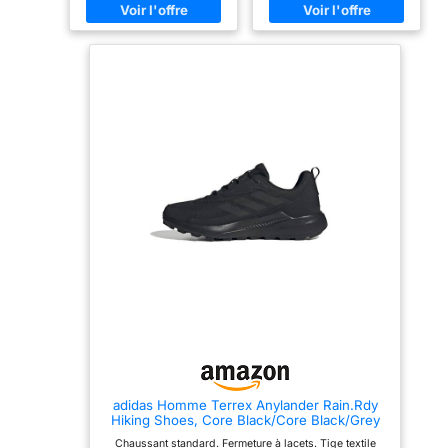
aux terrains les plus
accidentés. Adhérence
active: Avec son profil de
crampons agressifs, le
Contagrip garantit une
adhérence performante sur
tous les types de surface et
de terrain. Protégez vos
pieds quelles que soient la
distance ou l’allure
adidas Homme Terrex Anylander Rain.Rdy
Hiking Shoes, Core Black/Core Black/Grey
Four, 44 2/3 EU
Chaussant standard. Fermeture à lacets. Tige textile