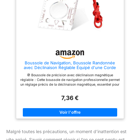
la boussole près de vous avec
Fonction lumineuse : Cette
une attache de boucle de
boussole de navigation
ceinture, ou placez-la en toute
fonctionne par tous les temps.
sécurité dans votre poche avec
Elle s'illumine après avoir
un sac de transport, afin que
absorbé suffisamment de
vous puissiez garder vos mains
lumière solaire, vous évitant
sur la montagne que vous
ainsi de vous perdre, même la
escaladez FLUORESCENT:
nuit. Idéale pour une utilisation
l'interface de la boussole
de jour comme de nuit. Facile à
s'illumine dans l'obscurité,
transporter : Cette boussole de
donc même lorsque la nuit
poche est équipée d'un anneau
tombe, vous pouvez encore
de suspension qui permet de
continuer
l'accrocher à un cartable ou à
Boussole de Navigation, Boussole Randonnée
un porte-clés. Petite et légère,
avec Déclinaison Réglable Équipé d'une Corde
elle se glisse facilement dans
Rouge Transparente Compas d'Orientation pour
une poche et est facile à
🧭 Boussole de précision avec déclinaison magnétique
Randonnée Camping Sport de Plein air
transporter. Contenu : 1
réglable：Cette boussole de navigation professionnelle permet
boussole et 1 sifflet de survie.
un réglage précis de la déclinaison magnétique, essentiel pour
Parfait pour le camping, la
une navigation précise sur carte. Idéale pour les amateurs de
randonnée, l'alpinisme, la
boussole randonnée exigeants qui ont besoin d'un instrument
course d'orientation et toute
7,36 €
fiable en toutes circonstances. 💡 Fonction lumineuse pour une
autre activité de plein air.
utilisation nocturne：Les repères directionnels, la ligne de
visée et l'aiguille magnétique (N) sont recouverts de pigments
luminescents. Cette boussole militaire reste parfaitement lisible
dans l'obscurité, un atout majeur pour les missions nocturnes
ou les expéditions en conditions de faible luminosité. 🌧️
Construction étanche et robuste：Conçue pour résister aux
Malgré toutes les précautions, un moment d’inattention est
intempéries, cette boussole millieme est totalement étanche et
fabriquée en acrylique renforcé. Elle supporte les chocs et les
vite arrivé. Savoir comment réagir si l’on se sent perdu est