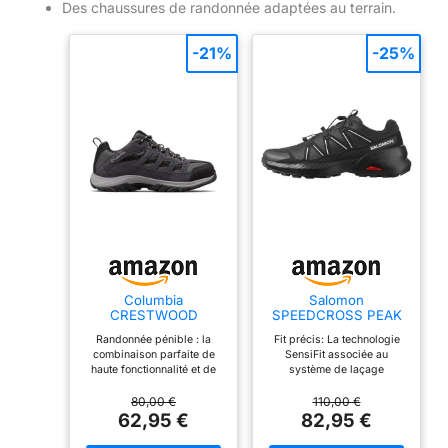
Des chaussures de randonnée adaptées au terrain.
-21%
-25%
Columbia
Salomon
CRESTWOOD
SPEEDCROSS PEAK
Chaussures Basses
Chaussures de
Randonnée pénible : la
Fit précis: La technologie
De Randonnée Et
randonnée pour
combinaison parfaite de
SensiFit associée au
Trekking Homme,
homme
haute fonctionnalité et de
système de laçage
Noir (Shark x
performance, ce
Quicklace offre un fit précis
Columbia Grey), 44
randonneur polyvalent vous
et homogène, ajustable en
80,00 €
110,00 €
EU
offrira des années de
un instant. Protection tout-
62,95 €
82,95 €
service confortable
terrain : Le pare-pierres et
la protection talon résistent