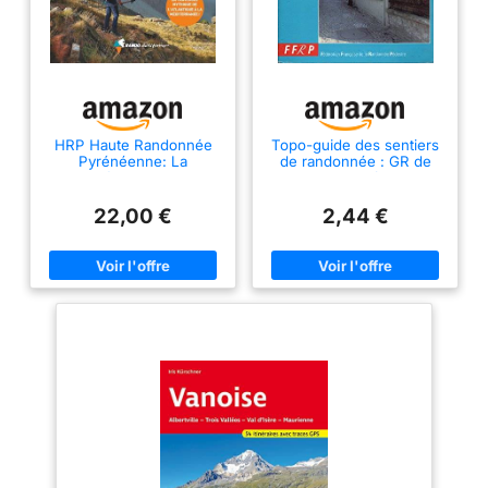
HRP Haute Randonnée
Topo-guide des sentiers
Pyrénéenne: La
de randonnée : GR de
traversée mythique de
pays, Paris à pied
l'Atlantique à la
Méditerranée
22,00 €
2,44 €