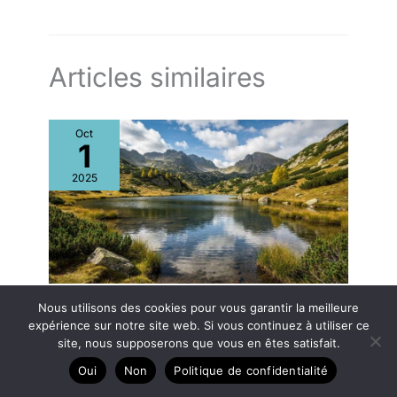
Articles similaires
Oct
1
2025
Balade aux lacs cachés des Pyrénées
Nous utilisons des cookies pour vous garantir la meilleure
expérience sur notre site web. Si vous continuez à utiliser ce
site, nous supposerons que vous en êtes satisfait.
Oct
Oui
Non
Politique de confidentialité
1