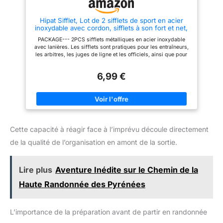
sports de plein air, notre sifflet
secours randonnée est l'outil
Hipat Sifflet, Lot de 2 sifflets de sport en acier
essentiel à avoir. Portatif, léger
inoxydable avec cordon, sifflets à son fort et net,
et équipé d'un clip pratique, il
parfaits pour les entraîneurs, les arbitres et les
se porte facilement autour du
PACKAGE--- 2PCS sifflets métalliques en acier inoxydable
officiels (Argent (acier inoxydable))
cou ou se glisse dans une
avec lanières. Les sifflets sont pratiques pour les entraîneurs,
poche pour un accès rapide en
les arbitres, les juges de ligne et les officiels, ainsi que pour
cas d'urgence. 【Emballage
les sauveteurs, les dresseurs d'animaux et les agents de la
inclus】Le paquet contient 2
circulation. SON FORT ET NET--- Avec un pois de liège naturel,
survival whistle en
6,99 €
le son est fort et net. Il peut facilement atteindre 120dB.
plastique(Orange et Noir) avec
LIBERER VOS MAINS--- Chaque sifflet est livré avec une
des cordes réfléchissantes
lanière noire. Réglez la perle en or pour contrôler la longueur
réglables, adaptés à une
du cordon. Trouvez le réglage le plus confortable et
utilisation individuelle en famille
verrouillez-le. QUALITÉ PREMIUM--- Acier inoxydable de
et en équipe.
qualité alimentaire, sûr, durable et facile à utiliser, bien meilleur
que les sifflets en plastique. Le sifflet en acier inoxydable
Cette capacité à réagir face à l’imprévu découle directement
solide ne rouille pas et ne se corrode pas facilement. BON
SERVICE--- Tous nos sifflets sont garantis à 100%. N'hésitez
de la qualité de l’organisation en amont de la sortie.
pas à nous contacter pour toute question, nous vous
répondrons dans les 12 heures.
Lire plus
Aventure Inédite sur le Chemin de la
Haute Randonnée des Pyrénées
L’importance de la préparation avant de partir en randonnée