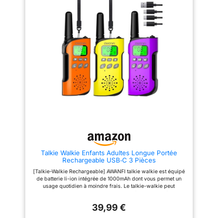
parleurs et des microphones de
haute qualité rendent la
communication entre les deux
parties plus claire. Chaque
radio est livrée avec un casque
et un clip de bandoulière, de
sorte que vous pouvez parler
directement via le microphone
du casque pour une utilisation
mains libres. 【LONGUE DURÉE
DE VIE DE LA BATTERIE】
Chaque talkie-walkie fournit
une batterie lithium-ion
rechargeable haute capacité de
1500 mAh. L'alerte de batterie
faible de la radio vous rappelle
quand recharger ou remplacer
la batterie. Câble de charge
USB, une variété de méthodes
de charge. Vous pouvez
Talkie Walkie Enfants Adultes Longue Portée
charger le talkie-walkie via un
Rechargeable USB‑C 3 Pièces
adaptateur de
téléphone/chargeur de
[Talkie-Walkie Rechargeable] AWANFI talkie walkie est équipé
voiture/ordinateur
de batterie li-ion intégrée de 1000mAh dont vous permet un
portable/banque d'alimentation.
usage quotidien à moindre frais. Le talkie-walkie peut
【Facile à utiliser】Fonction
disposer d'une autonomie en veille de 2 à 3 jours après une
d'envoi et de réception
charge complète rapidement grâce au câble charge USB type
automatique de la voix, plus
39,99 €
C. Et vous pouvez recharger vos walkie talkies de 3
pratique pour les appels mains
différentes manières, par exemple, via une batterie externe, un