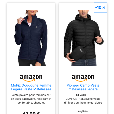
-10%
MoFiz Doudoune Femme
Pioneer Camp Veste
Legere Veste Matelassée
matelassée légère
Blouson Veste Polaire
homme – Doudoune
Veste polaire pour femmes est
CHAUD ET
Femme Chaude de Sport
compressible,
en tissu patchwork, respirant et
CONFORTABLE:Cette veste
Randonnée avec Zip Bleu
imperméable, capuche, 6
confortable, chaud et
d'hiver pour homme est dotée
Taille US L/EU XL
poches, parfaite veste
extensible. Le tissu polaire n'est
d'une isolation thermique de
d’extérieur pour
pas trop épais, parfait pour
haute technologie qui isole l'air
72,99 €
randonnée, voyage et
47,99 €