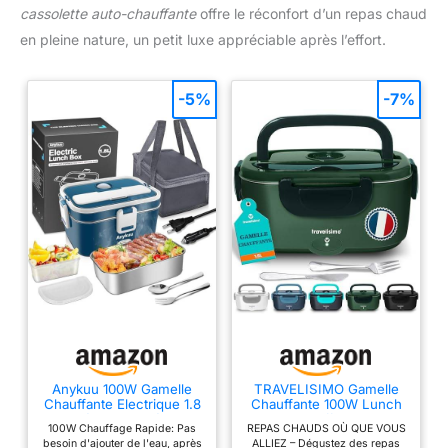
cassolette auto-chauffante
offre le réconfort d’un repas chaud
en pleine nature, un petit luxe appréciable après l’effort.
-5%
-7%
Anykuu 100W Gamelle
TRAVELISIMO Gamelle
Chauffante Electrique 1.8
Chauffante 100W Lunch
L 12V/24V, 220V/240V
Box Chauffante 1,5L
100W Chauffage Rapide: Pas
REPAS CHAUDS OÙ QUE VOUS
Chauffe Plat Electrique 3
besoin d'ajouter de l'eau, après
ALLIEZ – Dégustez des repas