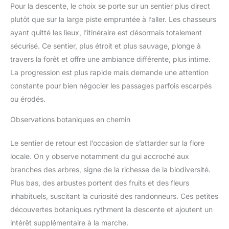
accompagne pour toute
Pour la descente, le choix se porte sur un sentier plus direct
compact, pouvant être facilement rangé dans un sac ou un sac
question.
à dos. Le sac de transport fourni vous permet, à vous et votre
plutôt que sur la large piste empruntée à l’aller. Les chasseurs
famille, de profiter du vol en plein air à tout moment et en tout
lieu. Ce drone enfant avec caméra est le cadeau idéal pour
ayant quitté les lieux, l’itinéraire est désormais totalement
diverses occasions : anniversaires, Noël, Halloween, Fête des
pères, etc., et est très apprécié des enfants, hommes,
sécurisé. Ce sentier, plus étroit et plus sauvage, plonge à
adolescents, garçons, maris et petits amis.
travers la forêt et offre une ambiance différente, plus intime.
La progression est plus rapide mais demande une attention
constante pour bien négocier les passages parfois escarpés
ou érodés.
Observations botaniques en chemin
Le sentier de retour est l’occasion de s’attarder sur la flore
locale. On y observe notamment du gui accroché aux
branches des arbres, signe de la richesse de la biodiversité.
Plus bas, des arbustes portent des fruits et des fleurs
inhabituels, suscitant la curiosité des randonneurs. Ces petites
découvertes botaniques rythment la descente et ajoutent un
intérêt supplémentaire à la marche.