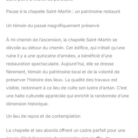
les enfants peuvent simplement appuyer sur le bouton PTT
pour parler. Grâce à la fonction VOX, le walkie talkie se
Pause à la chapelle Saint-Martin : un patrimoine restauré
déclenche au son de la voix. Les enfants peuvent être ainsi à
tout moment en contact avec leurs amis, même si leurs mains
sont prises.
Un témoin du passé magnifiquement préservé
À mi-chemin de l’ascension, la chapelle Saint-Martin se
dévoile au détour du chemin. Cet édifice, qui n’était qu’une
ruine il y a une quinzaine d’années, a bénéficié d’une
restauration spectaculaire. Aujourd’hui, elle se dresse
fièrement, témoin du patrimoine local et de la volonté de
préserver l’histoire des lieux. La qualité des travaux est
visible, redonnant à ce lieu de culte son lustre d’antan. C’est
une halte culturelle appréciée qui enrichit la randonnée d’une
dimension historique.
Un lieu de repos et de contemplation
La chapelle et ses abords offrent un cadre parfait pour une