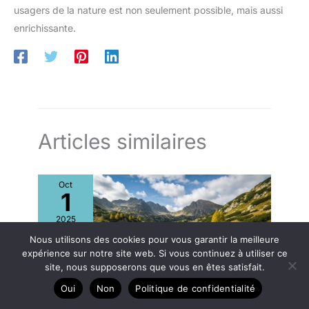
usagers de la nature est non seulement possible, mais aussi
enrichissante.
Articles similaires
Oct
1
2025
Nous utilisons des cookies pour vous garantir la meilleure
expérience sur notre site web. Si vous continuez à utiliser ce
site, nous supposerons que vous en êtes satisfait.
Oui
Non
Politique de confidentialité