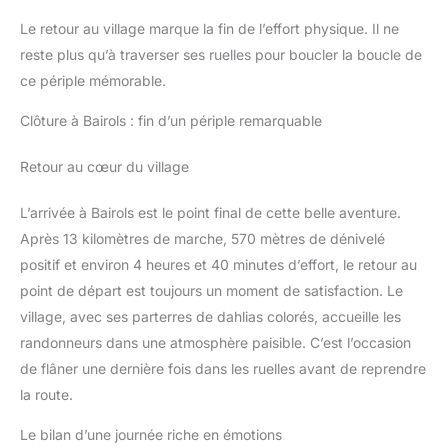
endroit pour vous reposer à la hauteur parfaite pour vos bras.
Le retour au village marque la fin de l’effort physique. Il ne
La base incurvée en bois massif vous permet de vous balancer
d'avant en arrière pour détendre votre corps dans une position
reste plus qu’à traverser ses ruelles pour boucler la boucle de
confortable. Vous pouvez lire à votre enfant et le bercer pour
qu'il s'endorme dans le fauteuil à bascule. Cette fauteuil
ce périple mémorable.
allaitement confortable sera un meuble pratique et
multifonctionnel dans votre maison chaleureuse. CHAISE
Clôture à Bairols : fin d’un périple remarquable
RELAXANTE CONFORTABLE: La base incurvée en bois massif
vous permet de vous balancer d'avant en arrière pour détendre
votre corps dans une position confortable. La surface du tissu
Retour au cœur du village
est douce au toucher et le rembourrage doux ajoute plus de
confort au fauteuil à bascule. CHAISE AVEC FONCTION
BASCULANTE: La chaise à bascule est constituée d'un cadre
en acier robuste et les pieds en bois de hêtre de la chaise à
L’arrivée à Bairols est le point final de cette belle aventure.
bascule offrent stabilité et sécurité. Ses pieds courbés en
Après 13 kilomètres de marche, 570 mètres de dénivelé
forme de traîneau vous permettent de vous balancer en lisant,
en regardant la télévision ou en écoutant de la musique.
positif et environ 4 heures et 40 minutes d’effort, le retour au
Passez un après-midi de détente dans le fauteuil.
point de départ est toujours un moment de satisfaction. Le
village, avec ses parterres de dahlias colorés, accueille les
randonneurs dans une atmosphère paisible. C’est l’occasion
de flâner une dernière fois dans les ruelles avant de reprendre
la route.
Le bilan d’une journée riche en émotions