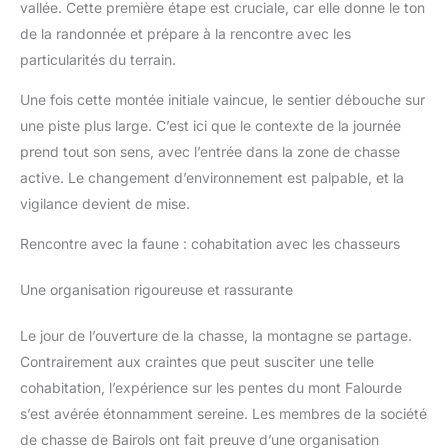
et praticité.
vallée. Cette première étape est cruciale, car elle donne le ton
anniversaire, fête des mères, fête des pères, ou toute autre
occasion spéciale sont des moments propices pour faire
de la randonnée et prépare à la rencontre avec les
plaisir avec Geographical Norway
particularités du terrain.
Une fois cette montée initiale vaincue, le sentier débouche sur
une piste plus large. C’est ici que le contexte de la journée
prend tout son sens, avec l’entrée dans la zone de chasse
active. Le changement d’environnement est palpable, et la
vigilance devient de mise.
Rencontre avec la faune : cohabitation avec les chasseurs
Une organisation rigoureuse et rassurante
Le jour de l’ouverture de la chasse, la montagne se partage.
Contrairement aux craintes que peut susciter une telle
cohabitation, l’expérience sur les pentes du mont Falourde
s’est avérée étonnamment sereine. Les membres de la société
de chasse de Bairols ont fait preuve d’une organisation