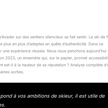
’évader sur des sentiers silencieux se fait sentir. Le ski de 
de plus en plus d’adeptes en quête d’authenticité. Dans ce
tir une expérience réussie. Nous nous penchons aujourd’hui 
son 2023, un ensemble qui, sur le papier, promet
accessibili
nt est-il à la hauteur de sa réputation ? Analyse complète d’
aines sorties.
ond à vos ambitions de skieur, il est utile de
es.