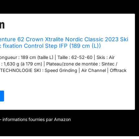
nture 62 Crown Xtralite Nordic Classic 2023 Ski
 fixation Control Step IFP (189 cm (L))
longueur : 189 cm (taille L) | Taille : 62-52-60 | Skis : Air
 : 1,630 g (à 179 cm) | Plateau/zone de montée : Sintec /
TECHNOLOGIE SKI : Speed Grinding | Air Channel | Offtrack
e Détails de liaison : Style : Classic | Flexor: 7,0 | Fixation:
à utiliser et intuitive | Réglage sans outil - Réglage sur la piste
tabilité | Pointures de chaussures: 35-52 Technologie de
ock | Tool Free | Double Lock Slider | Corps épuré de torsion |
pré-ajustement | Classic Flexor Un partenaire polyvalent et
 les terrains. Equipé de Nordic Rocker et de l'élévateur tout-
 Crown, l'Adventure 62 Crown Xtralite se distingue par sa
r – informations fournies par Amazon
, sa facilité d'utilisation et son rejet sûr loin des pistes de
a forme latérale étroite, il joue également dans la piste ses
nt que polyvalent.