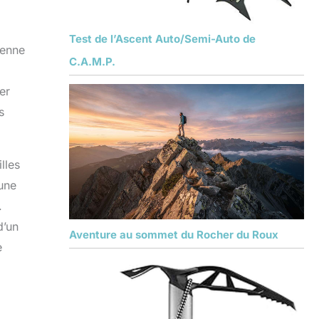
Test de l’Ascent Auto/Semi-Auto de
yenne
C.A.M.P.
er
s
lles
 une
.
d’un
Aventure au sommet du Rocher du Roux
e