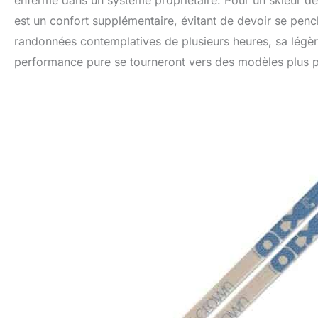
enfermé dans un système propriétaire. Pour un skieur déb
est un confort supplémentaire, évitant de devoir se pench
randonnées contemplatives de plusieurs heures, sa légère
performance pure se tourneront vers des modèles plus pr