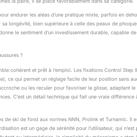
mmes la paire, il se place favorablement dans sa catégorie.
pour endurer les aléas d’une pratique mixte, parfois en deho
ur sa longévité, bien supérieure à celle des peaux de phoque
t donne le sentiment d’un investissement durable, capable de
aussures ?
e cohérent et prêt à l’emploi. Les fixations Control Step 
e), ce qui permet un réglage facile de leur position sans a
accroche ou les reculer pour favoriser la glisse, adaptant le
es. C’est un détail technique qui fait une vraie différence 
es de ski de fond aux normes NNN, Prolink et Turnamic. Il e
sation est un gage de sérénité pour l’utilisateur, qui n’est