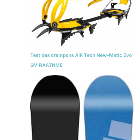
Test des crampons AIR Tech New-Matic Evo
GV-RAATNME