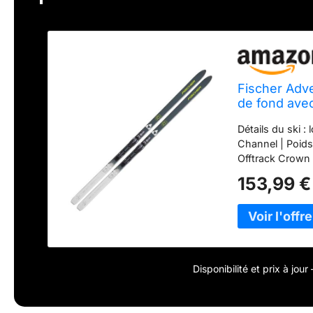
Fischer Adve
de fond avec
Détails du ski : 
Channel | Poids
Offtrack Crown 
Crown | Steel Edg
153,99 €
Step-in | Facile 
| Contrôle et s
liaison : Turn L
Step-In | Talon 
fiable pour tous
terrain Offtrack
Disponibilité et prix à jou
nouvelle facilité
piste. Grâce à s
capacités en ta