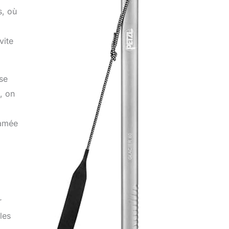
s, où
vite
sse
, on
damée
r
les