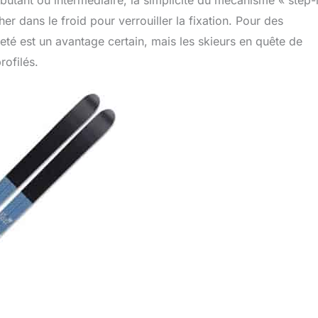
utant ou intermédiaire, la simplicité du mécanisme « step-
er dans le froid pour verrouiller la fixation. Pour des
té est un avantage certain, mais les skieurs en quête de
ofilés.