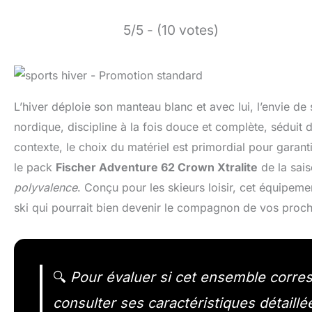
5/5 - (10 votes)
L’hiver déploie son manteau blanc et avec lui, l’envie de s
nordique, discipline à la fois douce et complète, séduit 
contexte, le choix du matériel est primordial pour garan
le pack
Fischer Adventure 62 Crown Xtralite
de la sai
polyvalence
. Conçu pour les skieurs loisir, cet équipeme
ski qui pourrait bien devenir le compagnon de vos proch
🔍
Pour évaluer si cet ensemble corresp
consulter ses caractéristiques détaillé