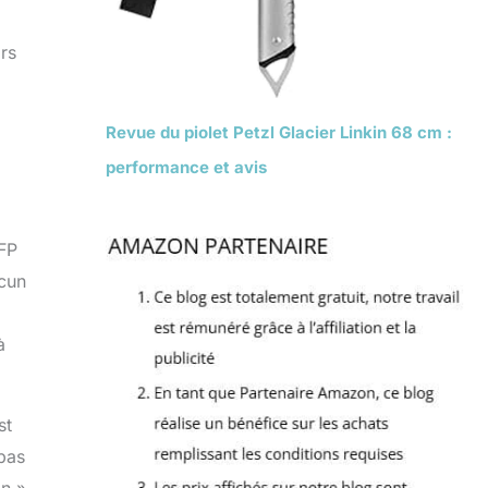
rs
Revue du piolet Petzl Glacier Linkin 68 cm :
performance et avis
IFP
ucun
à
st
 pas