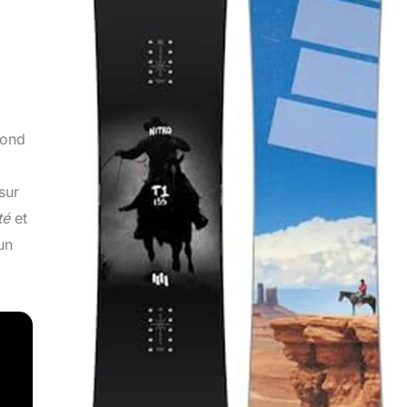
fond
sur
té
et
un