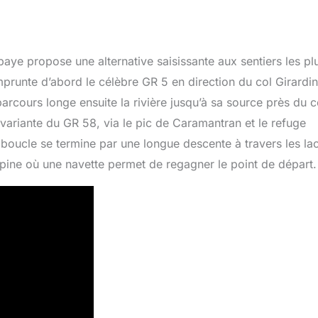
aye propose une alternative saisissante aux sentiers les pl
emprunte d’abord le célèbre GR 5 en direction du col Girardin
parcours longe ensuite la rivière jusqu’à sa source près du c
ne variante du GR 58, via le pic de Caramantran et le refuge
 boucle se termine par une longue descente à travers les la
 alpine où une navette permet de regagner le point de départ.