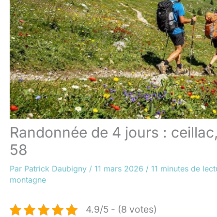
Randonnée de 4 jours : ceillac
58
Par
Patrick Daubigny
/
11 mars 2026
/
11 minutes de lect
montagne
4.9/5 - (8 votes)