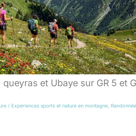
, queyras et Ubaye sur GR 5 et 
ure
/
Expériences sports et nature en montagne
,
Randonnée