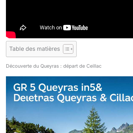
Table des matières
Découverte du Queyras : départ de Ceillac