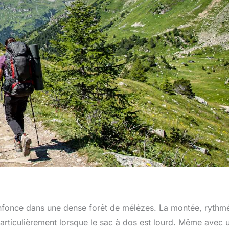
’enfonce dans une dense forêt de mélèzes. La montée, rythm
articulièrement lorsque le sac à dos est lourd. Même avec 