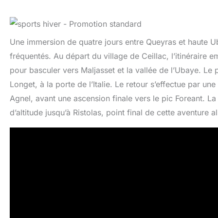
Une immersion de quatre jours entre Queyras et haute Ub
fréquentés. Au départ du village de Ceillac, l’itinéraire 
pour basculer vers Maljasset et la vallée de l’Ubaye. Le 
Longet, à la porte de l’Italie. Le retour s’effectue par u
Agnel, avant une ascension finale vers le pic Foreant. La
d’altitude jusqu’à Ristolas, point final de cette aventure