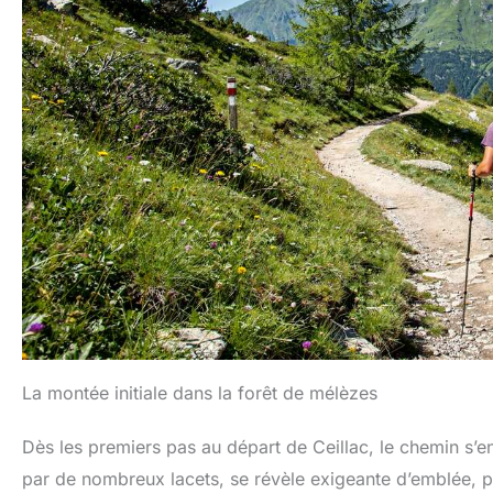
La montée initiale dans la forêt de mélèzes
Dès les premiers pas au départ de Ceillac, le chemin s
par de nombreux lacets, se révèle exigeante d’emblée, p