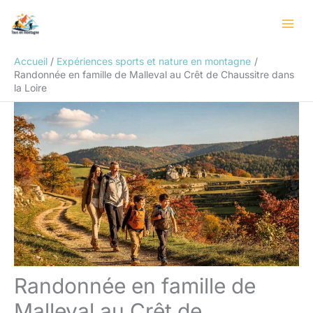
Aller
Rechercher
au
contenu
Accueil
Expériences sports et nature en montagne
Randonnée en famille de Malleval au Crêt de Chaussitre dans
la Loire
Randonnée en famille de
Malleval au Crêt de