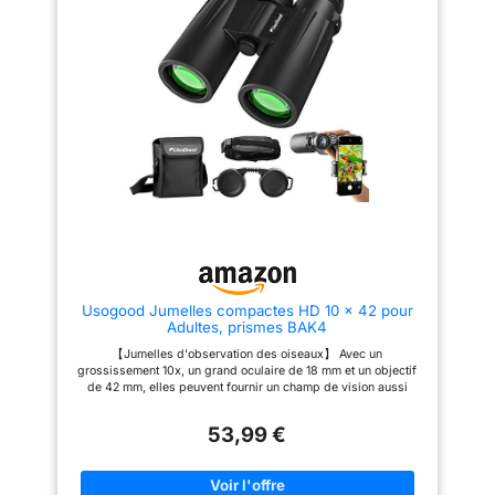
bouton de mise au point et
96,48%, offrant des images
anneaux de dioptrie, un design
lumineuses, nettes et
amélioré de l'œillet et des
contrastées. Dites adieu à
couvercles d'objectif attachés
l'aberration chromatique et
pour un large éventail
profitez d'une vision nocturne
d'utilisateurs, œillets tournants
améliorée en basse lumière.
vers le haut et vers le bas pour
Design Léger et Compact : Avec
un ajustement rapide et
un poids de seulement 260 g,
confortable avec ou sans
ces jumelles sont légères et
lunettes. 【Prismes BAK-4 et
parfaites pour les aventures en
revêtement multicouches】les
déplacement. Leur design
lentilles entièrement
pliable leur permet de tenir
multicouches de 42 mm offrent
dans la paume de votre main,
la luminosité et la fidélité des
les rendant idéales pour une
couleurs dont vous avez besoin.
large gamme de poursuites à
Il dispose également d'un
longue distance. Ne manquez
grossissement 12x, le
pas l'occasion d'avoir des
grossissement idéal pour
jumelles dans votre sac à dos.
Usogood Jumelles compactes HD 10 x 42 pour
capturer les images les plus
Rendez vos voyages encore
Adultes, prismes BAK4
claires, lumineuses et stables.
plus mémorables avec ces
【Livré avec un adaptateur pour
jumelles abordables et
【Jumelles d'observation des oiseaux】 Avec un
smartphone】Jumelles peuvent
compactes. Armure
grossissement 10x, un grand oculaire de 18 mm et un objectif
être utilisées avec un support
Ergonomique en Caoutchouc :
de 42 mm, elles peuvent fournir un champ de vision aussi
de trépied, ce qui est très
Nos jumelles ont une armure en
proche que 2,5 m et jusqu'à 374 pieds/1000 yards, vous
pratique lorsque vous regardez
caoutchouc ergonomique pour
offrant une expérience visuelle plus confortable, claire et large.
quelque chose pendant une
un confort durable, une prise
53,99 €
【Vue super lumineuse et claire】 L'optique FMC et le prisme
longue période. Est également
sûre et une mise au point
BAK-4 haute résolution de 16,5 mm, avec une transmission de
livré avec un adaptateur pour
précise. Résistantes aux chocs
la lumière jusqu'à 99 %, vous restaurent des images d'oiseaux
smartphone, pouvant accueillir
et antidérapantes, elles allient
ultra claires avec des couleurs riches. Les puissantes jumelles
des largeurs comprises entre
design fin et simple. La