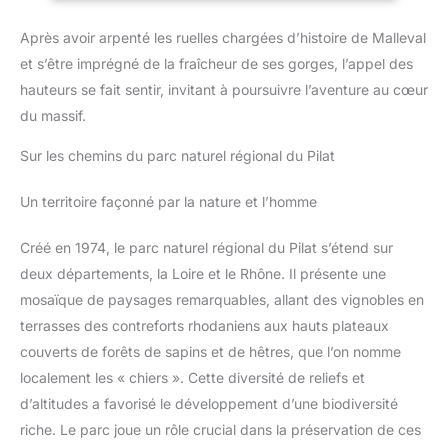
un amorti et un soutien efficaces. La semelle extérieure en
caoutchouc est antidérapante et résistante à l'usure. 【Glisser
Après avoir arpenté les ruelles chargées d’histoire de Malleval
sur & À lacets】: Les sneakers homme avec doublure
synthétique élastique et douce protègent votre talon arrière de
et s’être imprégné de la fraîcheur de ses gorges, l’appel des
l'abrasion, ce qui est pratique à mettre et à enlever. Les lacets
peuvent être facilement ajustés pour mieux s'adapter à vos
hauteurs se fait sentir, invitant à poursuivre l’aventure au cœur
pieds. 【Plusieurs Occacions】: Les baskets et chaussures de
sport homme conviennent à la course, à la randonnée, au sport,
du massif.
à la gym, au jogging, au cyclisme, à l'exercice, au travail, au
basket-ball, au tennis, au football, aux fêtes, aux voyages, à la
Sur les chemins du parc naturel régional du Pilat
maison, aux cours d'entraînement, aux vacances, aux loisirs,
achats quotidiens, camping, conduite, activités intérieures et
extérieures. Chaussures de marche décontractées à enfiler
Un territoire façonné par la nature et l’homme
pour hommes, parfaites pour votre usage quotidien.
Créé en 1974, le parc naturel régional du Pilat s’étend sur
deux départements, la Loire et le Rhône. Il présente une
mosaïque de paysages remarquables, allant des vignobles en
terrasses des contreforts rhodaniens aux hauts plateaux
couverts de forêts de sapins et de hêtres, que l’on nomme
localement les « chiers ». Cette diversité de reliefs et
d’altitudes a favorisé le développement d’une biodiversité
riche. Le parc joue un rôle crucial dans la préservation de ces