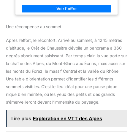
rembourrées réglables sur
latérales en filet pour votre
voyages. Capacité accrue : Capacité de 20 litres, étendue à 3
mesure pour un ajustement
bouteille d'eau. Conception
compartiments, 2 poches latérales pour bouteilles d'eau et une
confortable. Capacité : 20 litres.
humanisée : Une éponge
poche intégrée pour ranger les objets de valeur, afin que vos
Dimensions : 40 x 25 x 16cm
respirante est appliquée sur le
articles puissent être bien triés et stockés. Application large :
(15.8 x 9.8 x 6.3 pouces). Âge
dos pour accroître le confort.
Ce sac à dos léger et pliable offre suffisamment d'espace
minimum requis par le fabricant
Les bretelles ultralégères et
Une récompense au sommet
pour les voyages, le camping, la randonnée, les vacances et le
: 6 ans.
larges sont dotées d'un filet
shopping. Grand sac à dos pour tous les âges. C'est aussi un
respirant qui aide à réduire le
excellent cadeau d'anniversaire et un cadeau du Nouvel An
stress au niveau des épaules.
Après l’effort, le réconfort. Arrivé au sommet, à 1245 mètres
adapté à tout le monde. Ce que vous obtenez : 1 sac à dos de
Les bretelles rembourrées et
20 L, notre garantie et un service client amical.
réglables permettent un
d’altitude, le Crêt de Chaussitre dévoile un panorama à 360
ajustement personnalisé et
degrés absolument saisissant. Par temps clair, la vue porte sur
confortable et un panneau
dorsal en maille rembourrée
la chaîne des Alpes, du Mont-Blanc aux Écrins, mais aussi sur
améliore le confort. Matériau :
Nylon haute résistance avec
les monts du Forez, le massif Central et la vallée du Rhône.
revêtement imperméable,
résistant à la déchirure et à
Une table d’orientation permet d’identifier les différents
l'abrasion. Durable,
sommets visibles. C’est le lieu idéal pour une pause pique-
imperméable et léger.
nique bien méritée, où les yeux des petits et des grands
s’émerveilleront devant l’immensité du paysage.
Lire plus
Exploration en VTT des Alpes