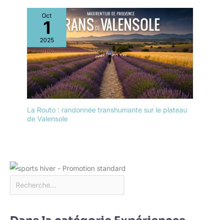
Oct
1
2025
La Routo : randonnée transhumante sur le plateau
de Valensole