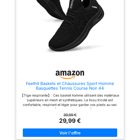
sur la semelle a une grande
distance pour éviter les
embouteillages. 【Occasion
Appropriée】Les chaussures
de pointe sont le meilleur choix
pour la randonnée, la
randonnée, les randonnées en
ville, les voyages, l'escalade, le
jogging, les sports de plein air,
les loisirs urbains, le travail, la
conduite, le camping, etc.
【Garantie de Satisfaction】S'il
y a un problème avec notre
produit, veuillez nous contacter
pour la première fois.Nous
ferons de notre mieux pour vous
aider dans les 24 heures.
Feethit Baskets et Chaussures Sport Homme
Basquettes Tennis Course Noir 44
【Tige respirante】: Ces basket homme utilisent des matériaux
supérieurs en mesh et synthétiques. Le tissu tricoté est
confortable, respirant et léger pour garder vos pieds au sec
pendant l'exercice. 【 Intérieur confortable 】 : l'intérieur des
chaussures homme est fabriqué en textile et en coton respirant
39,99 €
hautement élastique. Amorti et absorption des chocs accrus,
29,99 €
offrant un confort même en position debout et en marchant
pendant une longue période. 【Antidérapant et antichoc】: Ces
chaussures de sport pour hommes sont fabriquées en EVA et
en caoutchouc résistant. L'EVA offre une absorption des chocs,