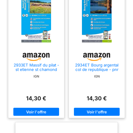
2933ET Massif du pilat -
2934ET Bourg argental
st etienne st chamond
col de republique - pnr
pnr du pilat
du pilat
IGN
IGN
14,30 €
14,30 €