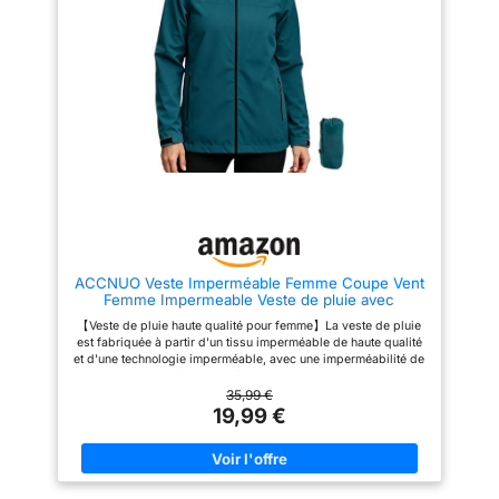
Men's Classic Rain Jacket,
imperméable et confortable à
Colour : Black, Size : M
porter sans être trop chaude.
【Veste de pluie légère pour
femme】La veste de pluie pour
femme est ultra-légère. Équipée
d'un sac de rangement, elle se
glisse facilement dans un sac à
main, un sac à dos ou une
valise, pour un encombrement
minimal. 【Imperméable
ajustable】Imperméable pour
femme avec capuche, bord
ajustable à cordon pour
empêcher la pluie de pénétrer ;
fermetures Velcro et poignets
élastiques pour empêcher la
ACCNUO Veste Imperméable Femme Coupe Vent
pluie de s'infiltrer ; cordon
Femme Impermeable Veste de pluie avec
élastique intégré à l'ourlet pour
capuche pour le cyclisme, la randonnée et
plus de chaleur et une meilleure
【Veste de pluie haute qualité pour femme】La veste de pluie
l'escalade
protection contre l'humidité.
est fabriquée à partir d'un tissu imperméable de haute qualité
【Conception pratique des
et d'une technologie imperméable, avec une imperméabilité de
vestes de pluie】La veste
8000 mmH₂O. La fermeture éclair principale et les fermetures
imperméable est dotée de deux
éclair des poches sont imperméables, ce qui la rend adaptée à
35,99 €
poches extérieures zippées
la plupart des jours de pluie. 【Veste de pluie respirante pour
19,99 €
imperméables et d'une poche
femme】Le tissu imperméable de la veste de pluie est
intérieure spacieuse, vous
également respirant, avec une perméabilité à l'humidité
permettant de ranger votre
atteignant 5000 g/m²/24 h, ce qui garantit qu'elle est à la fois
argent, vos clés, votre
imperméable et confortable à porter sans être trop chaude.
téléphone portable, votre
【Veste de pluie légère pour femme】La veste de pluie pour