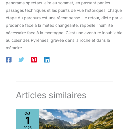
baton de marche est livré avec
transporter facilement les
panorama spectaculaire au sommet, en passant par les
un sac pour une portabilité
bâtons, puis de les ranger dans
facile
votre sac à dos, votre valise ou
passages techniques et les points de vue historiques, chaque
votre sac de voyage, facilitant
étape du parcours est une récompense. Le retour, dicté par la
ainsi vos déplacements !
【TERRAIN ET TEMPS TOUTES
prudence face à la météo changeante, rappelle l’humilité
SAISONS】: 4 embouts en
caoutchouc, 2 embouts de
nécessaire face à la montagne. C’est une aventure inoubliable
bottes, 2 paniers à neige, 2
paniers à boue pour les
au cœur des Pyrénées, gravée dans la roche et dans la
surfaces dures, le gravier, la
mémoire.
terre, les rochers, la boue ou la
neige, et tous types de terrains
et de conditions
météorologiques avec facilité.
Articles similaires
Oct
1
2025