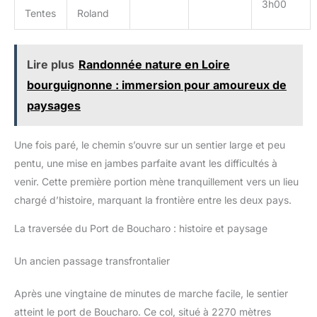
3h00
mesure que 27 x 27 cm. Une
Dimension 44* 26* 70 cm (L x W x H ) ; Ce sac à dos
Tentes
Roland
fois déplié, le sac à dos a une
d'alpinisme ne pèse que 2,87 lb / 1,3 kg pour un transport
grande capacité de 40 litres et
facile. C'est un sac à dos de sport de plein air très populaire
convient parfaitement à tous vos
pour les hommes et les femmes. S'il y a un problème,
ustensiles de voyage. Ce sac à
contactez-nous, nous nous en occuperons immédiatement.
dos peut être utilisé comme sac
Lire plus
Randonnée nature en Loire
à dos de randonnée, sac à dos
de trekking, sac à dos de
bourguignonne : immersion pour amoureux de
voyage, sac à dos de ski et sac
à dos de vélo.
paysages
Une fois paré, le chemin s’ouvre sur un sentier large et peu
pentu, une mise en jambes parfaite avant les difficultés à
venir. Cette première portion mène tranquillement vers un lieu
chargé d’histoire, marquant la frontière entre les deux pays.
La traversée du Port de Boucharo : histoire et paysage
Un ancien passage transfrontalier
Après une vingtaine de minutes de marche facile, le sentier
atteint le port de Boucharo. Ce col, situé à 2270 mètres