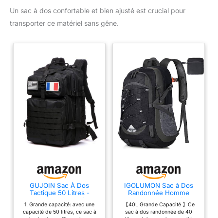
Un sac à dos confortable et bien ajusté est crucial pour
transporter ce matériel sans gêne.
GUJOIN Sac À Dos
IGOLUMON Sac à Dos
Tactique 50 Litres -
Randonnée Homme
Grande Capacité
Femme 40L Ultraléger
1. Grande capacité: avec une
【40L Grande Capacité 】Ce
Système MOLLE Militaire
Pliable Grande Sac à Dos
capacité de 50 litres, ce sac à
sac à dos randonnée de 40
Imperméable Idéal Pour
Voyage Sac à Dos pour