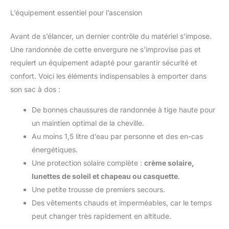
portefeuille et d'autres objets,
femme est ultra-légère. Équipée d'un sac de rangement, elle se
vous offrant ainsi une excellente
L’équipement essentiel pour l’ascension
glisse facilement dans un sac à main, un sac à dos ou une
protection de votre vie privée,
valise, pour un encombrement minimal. 【Imperméable
une sécurité optimale et un
ajustable】Imperméable pour femme avec capuche, bord
grand confort.
Avant de s’élancer, un dernier contrôle du matériel s’impose.
ajustable à cordon pour empêcher la pluie de pénétrer ;
fermetures Velcro et poignets élastiques pour empêcher la
Une randonnée de cette envergure ne s’improvise pas et
pluie de s'infiltrer ; cordon élastique intégré à l'ourlet pour plus
de chaleur et une meilleure protection contre l'humidité.
requiert un équipement adapté pour garantir sécurité et
【Conception pratique des vestes de pluie】La veste
imperméable est dotée de deux poches extérieures zippées
confort. Voici les éléments indispensables à emporter dans
imperméables et d'une poche intérieure spacieuse, vous
son sac à dos :
permettant de ranger votre argent, vos clés, votre téléphone
portable, votre portefeuille et d'autres objets, vous offrant ainsi
une excellente protection de votre vie privée, une sécurité
De bonnes chaussures de randonnée à tige haute pour
optimale et un grand confort.
un maintien optimal de la cheville.
Au moins 1,5 litre d’eau par personne et des en-cas
énergétiques.
Une protection solaire complète :
crème solaire,
lunettes de soleil et chapeau ou casquette
.
Une petite trousse de premiers secours.
Des vêtements chauds et imperméables, car le temps
peut changer très rapidement en altitude.