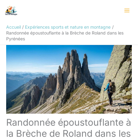
Aller
Rechercher
au
contenu
Accueil
Expériences sports et nature en montagne
Randonnée époustouflante à la Brèche de Roland dans les
Pyrénées
Randonnée époustouflante à
la Brèche de Roland dans les