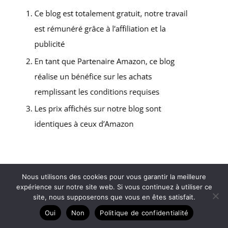
Copyright © 2026 Tous en montagne - Partenaire Amazon
Nous utilisons des cookies pour vous garantir la meilleure
A propos
expérience sur notre site web. Si vous continuez à utiliser ce
site, nous supposerons que vous en êtes satisfait.
Contact
Oui
Non
Politique de confidentialité
Mentions légales
Politique de confidentialité