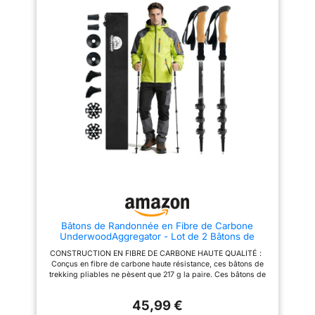
sûre : fermeture rapide en métal
de la randonnée, avec une
robuste pour un ajustement
dragonne durable et réglable
rapide et fiable de la longueur
pour un ajustement confortable.
de 64,5 à 135 cm - Convient à
EXPANDABLE AVEC LA
presque toutes les tailles et tous
TECHNOLOGIE FLIP LOCK -
les terrains Confort
plus fiable, plus sûr, plus facile
professionnel : les poignées en
à régler et à verrouiller en place
liège absorbant la transpiration
que les cannes à verrouillage
s'adaptent de manière
par rotation ou télescopiques.
ergonomique à votre main.
Livré avec des instructions
L'extension de poignée en EVA
d'installation détaillées, vous
et la dragonne rembourrée
permettant de vous ajuster
douce empêchent les points de
rapidement et facilement à la
pression et les frottements et
longueur souhaitée en quelques
assurent un confort durable
secondes. La hauteur de la
même lors de longues
perche a une plage de réglage
randonnées Kit d'accessoires
de 110-125cm. Remarque :
tout-terrain complet : paniers de
Veuillez ne pas dépasser
boue (2 x ), paniers à neige (2 x
【STOP】. CONCEPTION
), paniers à chaussures pour
COMPACTE, PRÊT À L'EMPLOI -
asphalte (2 x ), protections en
les bâtons de trekking
Bâtons de Randonnée en Fibre de Carbone
caoutchouc (4 x ), clips de
présentent une conception à
UnderwoodAggregator - Lot de 2 Bâtons de
connexion (2 x ), cordes
trois volets qui se replie à une
Trekking Télescopiques et Réglables pour
élastiques (2 x) et sacs de
taille portable de 38 cm. Un
CONSTRUCTION EN FIBRE DE CARBONE HAUTE QUALITÉ：
Femmes et Hommes, Bâtons de Marche
transport - Prêt à l'emploi pour
fourre-tout étanche est fourni
Conçus en fibre de carbone haute résistance, ces bâtons de
Ultralégers avec Poignée en Liège
votre prochaine aventure
pour faciliter le transport et
trekking pliables ne pèsent que 217 g la paire. Ces bâtons de
l'emballage. LOT DE 10
marche ultralégers offrent une stabilité exceptionnelle tout en
EMBOUTS DE RECHANGE – 4
réduisant efficacement les contraintes sur vos articulations.
embouts en caoutchouc, 2
45,99 €
Que vous affrontiez des sentiers de montagne escarpés ou que
embouts de bottes, 2 paniers à