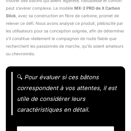
trouver des bâtons qui allient
légèreté, robustesse et confort
peut s’avérer complexe. Le modèle
MX-2 PRO de X Carbon
Stick
, avec sa construction en fibre de carbone, promet de
relever ce défi. Nous avons analysé ce produit, plébiscité par
les utilisateurs pour sa conception soignée, afin de déterminer
s’il constitue réellement le compagnon de route fiable que
recherchent les passionnés de marche, qu’ils soient amateurs
ou chevronnés.
🔍
Pour évaluer si ces bâtons
correspondent à vos attentes, il est
utile de considérer leurs
caractéristiques en détail.