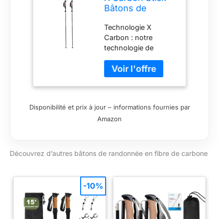
Bâtons de
randonnée MX-2
Technologie X
PRO | X Carbon
Carbon : notre
Tech en fibre de
technologie de
carbone
tissage brevetée qui
entrelace les brins de
fibre de carbone
dans un motif unique
en forme de X,
Disponibilité et prix à jour – informations fournies par
maximisant la
Amazon
résistance et la
durabilité tout en
conservant un poids
ultra léger Prise en
Découvrez d’autres bâtons de randonnée en fibre de carbone
main ergonomique :
la poignée en liège
naturel offre une
-10%
prise en main
confortable et des
propriétés