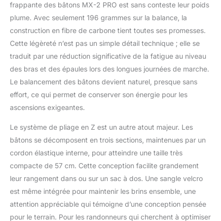
d'évacuation de
frappante des bâtons MX-2 PRO est sans conteste leur poids
l'humidité pour une
plume. Avec seulement 196 grammes sur la balance, la
utilisation longue durée
construction en fibre de carbone tient toutes ses promesses.
Longueur réglable : le
Cette légèreté n’est pas un simple détail technique ; elle se
système de verrouillage
rapide permet un
traduit par une réduction significative de la fatigue au niveau
réglage facile de la
des bras et des épaules lors des longues journées de marche.
hauteur pour
Le balancement des bâtons devient naturel, presque sans
correspondre à vos
effort, ce qui permet de conserver son énergie pour les
besoins précis et aux
conditions du terrain
ascensions exigeantes.
Le système de pliage en Z est un autre atout majeur. Les
bâtons se décomposent en trois sections, maintenues par un
cordon élastique interne, pour atteindre une taille très
compacte de 57 cm. Cette conception facilite grandement
leur rangement dans ou sur un sac à dos. Une sangle velcro
est même intégrée pour maintenir les brins ensemble, une
attention appréciable qui témoigne d’une conception pensée
pour le terrain. Pour les randonneurs qui cherchent à optimiser