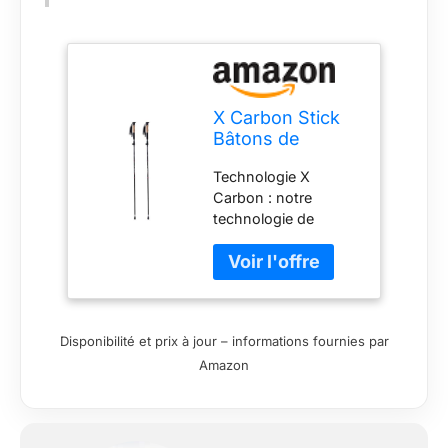
X Carbon Stick
Bâtons de
randonnée MX-2
Technologie X
PRO | X Carbon
Carbon : notre
Tech en fibre de
technologie de
carbone
tissage brevetée qui
entrelace les brins de
fibre de carbone
dans un motif unique
en forme de X,
Disponibilité et prix à jour – informations fournies par
maximisant la
Amazon
résistance et la
durabilité tout en
conservant un poids
ultra léger Prise en