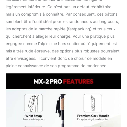
légèrement inférieure. Ce n’est pas un défaut rédhibitoire,
mais un compromis à connaître. Par conséquent, ces bâtons
semblent être l’outil idéal pour les randonneurs au long cours,
les adeptes de la marche rapide (fastpacking) et tous ceux
qui cherchent à alléger leur charge. Pour une pratique plus
engagée comme l’alpinisme hors sentier où l’équipement est
mis à très rude épreuve, des options plus robustes pourraient
être envisagées. Il convient donc de choisir ce modèle en
pleine connaissance de son programme de randonnée.