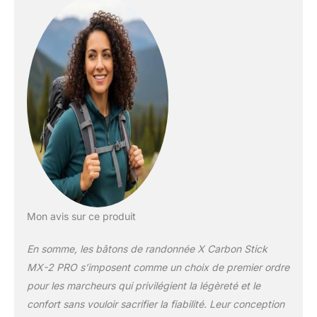
main ergonomique :
la poignée en liège
naturel offre une
prise en main
confortable et des
propriétés
d'évacuation de
l'humidité pour une
utilisation longue
durée Longueur
réglable : le système
de verrouillage rapide
permet un réglage
facile de la hauteur
pour correspondre à
Mon avis sur ce produit
vos besoins précis et
aux conditions du
En somme, les bâtons de randonnée X Carbon Stick
terrain
MX-2 PRO s’imposent comme un choix de premier ordre
pour les marcheurs qui privilégient la légèreté et le
confort sans vouloir sacrifier la fiabilité. Leur conception