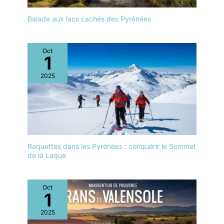
service après-vente. N'hésitez pas à nous contacter en cas de
question.
Balade aux lacs cachés des Pyrénées
Oct
1
2025
Raquettes dans les Pyrénées : conquérir le Sommet
de la Laque
Oct
1
2025