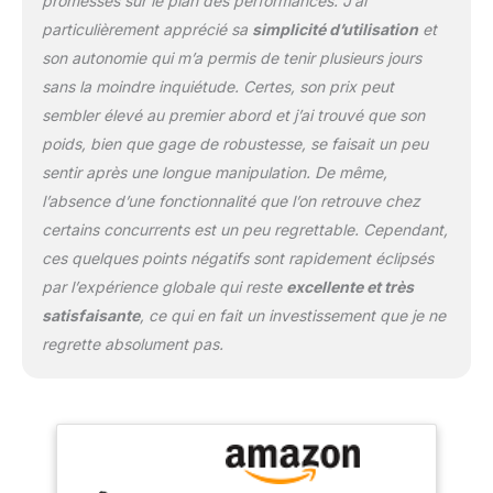
promesses sur le plan des performances. J’ai
Silver assure également
particulièrement apprécié sa
simplicité d’utilisation
et
une chaleur continue.
son autonomie qui m’a permis de tenir plusieurs jours
ATOMIC - En tant
qu'entreprise familiale,
sans la moindre inquiétude. Certes, son prix peut
nous nous concentrons
sembler élevé au premier abord et j’ai trouvé que son
sur la durabilité et
poids, bien que gage de robustesse, se faisait un peu
l'innovation. Dans notre
sentir après une longue manipulation. De même,
assortiment, vous
trouverez d'autres
l’absence d’une fonctionnalité que l’on retrouve chez
produits pour une
certains concurrents est un peu regrettable. Cependant,
expérience de ski
ces quelques points négatifs sont rapidement éclipsés
parfaite. #WeareSkiing
par l’expérience globale qui reste
excellente et très
satisfaisante
, ce qui en fait un investissement que je ne
regrette absolument pas.