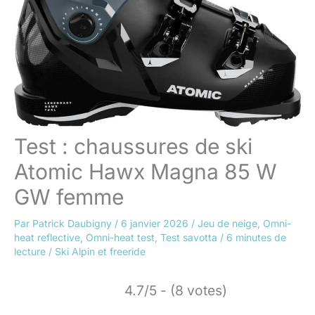
Test : chaussures de ski
Atomic Hawx Magna 85 W
GW femme
Par
Patrick Daubigny
/
6 janvier 2026
/
Jeu de neige
,
Omni-
heat reflective
,
Omni-heat test
,
Test savotta
/
6 minutes de
lecture
/
Ski Alpin et freeride
4.7/5 - (8 votes)