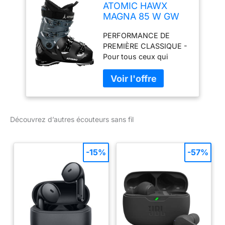
ATOMIC HAWX
MAGNA 85 W GW
Ski Schuh 2025
PERFORMANCE DE
black/storm/ivory,
PREMIÈRE CLASSIQUE -
24/24.5
Pour tous ceux qui
aiment s'approcher
tranquillement sur les
pistes, notre chaussure
de ski offre néanmoins
les meilleures
Découvrez d’autres écouteurs sans fil
performances et une
belle expérience de ski.
FLEXIBEL &
KOMFORTABEL - Durch
-15%
-57%
den weichen Flex & den
herausnehmbaren
Spoiler an der
Manschette bietet die Ski
-Schuhe angenehme
Flexibilität sowie den