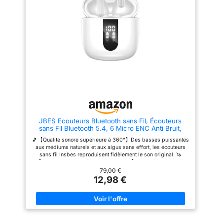
suffisant pour tous vos besoins
de l'étui Appels pratiques :
trouverez d'autres
quotidiens.
Discutez pendant des heures
produits pour une
【Personnalisation】5
grâce à la fonction mains libres
préréglages EQ commutables
et à un design ergonomique et
expérience de ski
rapidement. Un égaliseur
contrôlez la quantité de voix
parfaite. #WeareSkiing
manuel vous permet de régler
que vous entendez avec la
librement graves, médiums et
technologie VoiceAware
aigus.
Contenu : 1x Écouteurs intra-
auriculaires JBL Wave Beam
avec étui de chargement, 1x
câble de chargement USB-C, 3
tailles d'embouts, 1 guide de
démarrage rapide/fiche
sécurité, en Noir
JBES Ecouteurs Bluetooth sans Fil, Écouteurs
sans Fil Bluetooth 5.4, 6 Micro ENC Anti Bruit,
Basses Puissantes, 60H de Lecture, étanchéité
🎵【Qualité sonore supérieure à 360°】Des basses puissantes
IP5, Oreillette pour iphone Android (Blanc)
aux médiums naturels et aux aigus sans effort, les écouteurs
sans fil Insbes reproduisent fidèlement le son original. 🦄
【Technologie d'ingénierie acoustique】Elle crée une scène
sonore large, claire et naturelle, offrant un son stéréo profond
79,00 €
qui vous donne l'impression d'être à un concert live. Les haut-
12,98 €
parleurs de 13 mm de diamètre utilisent des diaphragmes
composites en biofibre à haute amplitude. 🎉【Ecouteurs
Bluetooth 5.4】Équipés de la dernière puce BT5.4 pour une
consommation d'énergie réduite et des vitesses de
transmission plus rapides. 🚀【Faible latence de 60 ms】