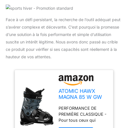
Face à un défi persistant, la recherche de l’outil adéquat peut
s’avérer complexe et décevante. C’est pourquoi la promesse
d’une solution à la fois performante et simple d’utilisation
suscite un intérêt légitime. Nous avons donc passé au crible
ce produit pour vérifier si ses capacités sont réellement à la
hauteur de vos attentes.
ATOMIC HAWX
MAGNA 85 W GW
Ski Schuh 2025
PERFORMANCE DE
black/storm/ivory,
PREMIÈRE CLASSIQUE -
24/24.5
Pour tous ceux qui
aiment s'approcher