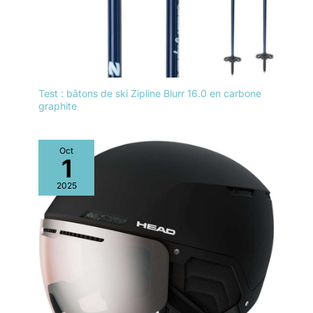
Test : bâtons de ski Zipline Blurr 16.0 en carbone
graphite
Oct
1
2025