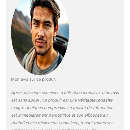
KOMFORTABEL - Durch
den weichen Flex & den
herausnehmbaren
Spoiler an der
Manschette bietet die Ski
-Schuhe angenehme
Flexibilität sowie den
nötigen Komfort.
CONSTRUCTION
PROLITE - Le design
innovant garantit que les
bottes sont
particulièrement légères
Mon avis sur ce produit
et assurent néanmoins la
stabilité aux points clés.
Après plusieurs semaines d’utilisation intensive, mon avis
MEMORY FIT - Mit Hilfe
est sans appel : ce produit est une
véritable réussite
der Thermo-Skischuh-
malgré quelques compromis. La qualité de fabrication
Anpassung lassen sich
est immédiatement perceptible et son efficacité au
Schale & Innenschauh
individuell anpassen. Le
quotidien m’a réellement convaincu, tenant toutes ses
chausson intérieur Select