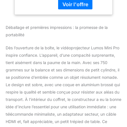
tranquillement sur les
pistes, notre chaussure
de ski offre néanmoins
les meilleures
Déballage et premières impressions : la promesse de la
performances et une
belle expérience de ski.
portabilité
FLEXIBEL &
KOMFORTABEL - Durch
Dès l’ouverture de la boîte, le vidéoprojecteur Lumos Mini Pro
den weichen Flex & den
inspire confiance. L’appareil, d’une compacité surprenante,
herausnehmbaren
tient aisément dans la paume de la main. Avec ses 750
Spoiler an der
Manschette bietet die Ski
grammes sur la balance et ses dimensions de petit cylindre, il
-Schuhe angenehme
se positionne d’emblée comme un objet résolument nomade.
Flexibilität sowie den
Le design est sobre, avec une coque en aluminium brossé qui
nötigen Komfort.
respire la qualité et semble conçue pour résister aux aléas du
CONSTRUCTION
PROLITE - Le design
transport. À l’intérieur du coffret, le constructeur a eu la bonne
innovant garantit que les
idée d’inclure l’essentiel pour une utilisation immédiate : une
bottes sont
télécommande minimaliste, un adaptateur secteur, un câble
particulièrement légères
HDMI et, fait appréciable, un petit trépied de table. Ce
et assurent néanmoins la