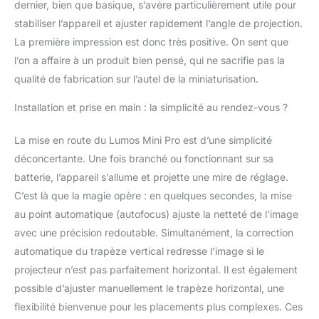
dernier, bien que basique, s’avère particulièrement utile pour
stabilité aux points clés.
MEMORY FIT - Mit Hilfe
stabiliser l’appareil et ajuster rapidement l’angle de projection.
der Thermo-Skischuh-
La première impression est donc très positive. On sent que
Anpassung lassen sich
l’on a affaire à un produit bien pensé, qui ne sacrifie pas la
Schale & Innenschauh
qualité de fabrication sur l’autel de la miniaturisation.
individuell anpassen. Le
chausson intérieur Select
Installation et prise en main : la simplicité au rendez-vous ?
Silver assure également
une chaleur continue.
ATOMIC - En tant
La mise en route du Lumos Mini Pro est d’une simplicité
qu'entreprise familiale,
déconcertante. Une fois branché ou fonctionnant sur sa
nous nous concentrons
batterie, l’appareil s’allume et projette une mire de réglage.
sur la durabilité et
C’est là que la magie opère : en quelques secondes, la mise
l'innovation. Dans notre
au point automatique (autofocus) ajuste la netteté de l’image
assortiment, vous
trouverez d'autres
avec une précision redoutable. Simultanément, la correction
produits pour une
automatique du trapèze vertical redresse l’image si le
expérience de ski
projecteur n’est pas parfaitement horizontal. Il est également
parfaite. #WeareSkiing
possible d’ajuster manuellement le trapèze horizontal, une
flexibilité bienvenue pour les placements plus complexes. Ces