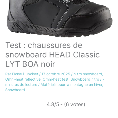
Test : chaussures de
snowboard HEAD Classic
LYT BOA noir
Par
Éloïse Duboiset
/
17 octobre 2025
/
Nitro snowboard
,
Omni-heat reflective
,
Omni-heat test
,
Snowboard nitro
/
7
minutes de lecture
/
Matériels pour la montagne en hiver
,
Snowboard
4.8/5 - (6 votes)