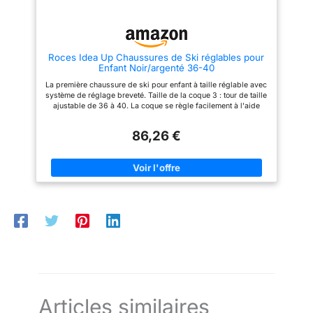
Roces Idea Up Chaussures de Ski réglables pour
Enfant Noir/argenté 36-40
La première chaussure de ski pour enfant à taille réglable avec
système de réglage breveté. Taille de la coque 3 : tour de taille
ajustable de 36 à 40. La coque se règle facilement à l'aide
d'un levier et de la tige au niveau du talon. La chaussure
intérieure chaude et rembourrée anatomique s'adapte
86,26 €
automatiquement à la forme du soufflet pliant. Coque en
polypropylène robuste. Trois boucles micro réglables en
aluminium robuste avec levier en polycarbonate résistant aux
chocs. Largeur de la tige réglable via une boucle décalée.
Languette auto-ajustable pour un enfilage et un maintien
confortables, ainsi qu'un revêtement de coque auto-ajustable
résistant à l'eau. Longueur de semelle : 292 mm Disponible en
plusieurs couleurs et tailles pour garçons et filles. Voir
illustration pour le processus de réglage.
Articles similaires