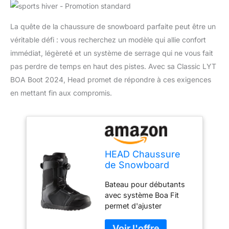
La quête de la chaussure de snowboard parfaite peut être un
véritable défi : vous recherchez un modèle qui allie confort
immédiat, légèreté et un système de serrage qui ne vous fait
pas perdre de temps en haut des pistes. Avec sa Classic LYT
BOA Boot 2024, Head promet de répondre à ces exigences
en mettant fin aux compromis.
HEAD Chaussure
de Snowboard
Classic LYT BOA
Bateau pour débutants
Boot Unisexe-
avec système Boa Fit
Adulte, Noir, 280
permet d'ajuster
rapidement et sans effort
l'ajustement du bateau