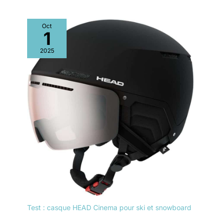
Oct
1
2025
Test : casque HEAD Cinema pour ski et snowboard