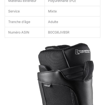
Matériau extérieur
Polyuréthane (PU)
Service
Mixte
Tranche d’âge
Adulte
Numéro ASIN
B0CG6JVB5R