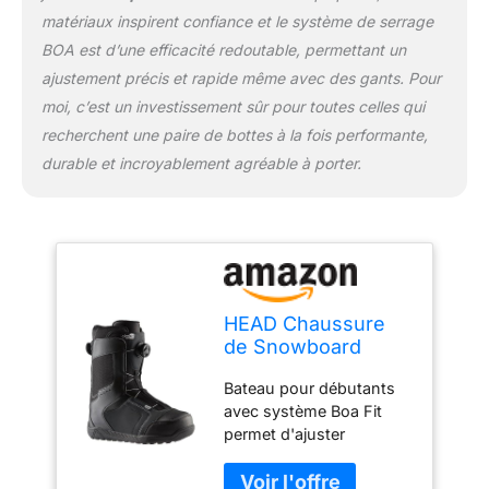
matériaux inspirent confiance et le système de serrage
BOA est d’une efficacité redoutable, permettant un
ajustement précis et rapide même avec des gants. Pour
moi, c’est un investissement sûr pour toutes celles qui
recherchent une paire de bottes à la fois performante,
durable et incroyablement agréable à porter.
HEAD Chaussure
de Snowboard
Classic LYT BOA
Bateau pour débutants
Boot Unisexe-
avec système Boa Fit
Adulte, Noir, 280
permet d'ajuster
rapidement et sans effort
l'ajustement du bateau