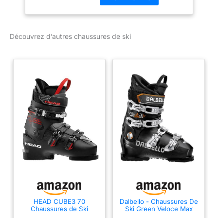
grâce à une fermeture
rotative Agréable Lean
Flex indulgent Grâce à la
Découvrez d’autres chaussures de ski
doublure EVA, il n'y a pas
de points de pression et
les pieds restent bien au
chaud même par temps
froid
HEAD CUBE3 70
Dalbello - Chaussures De
Chaussures de Ski
Ski Green Veloce Max
Hommes Skischuhe,
Ltd Ms Black Homme -