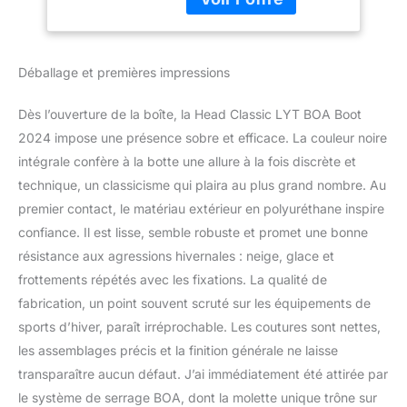
grâce à une fermeture
rotative Agréable Lean
Flex indulgent Grâce à la
Déballage et premières impressions
doublure EVA, il n'y a pas
de points de pression et
les pieds restent bien au
Dès l’ouverture de la boîte, la Head Classic LYT BOA Boot
chaud même par temps
2024 impose une présence sobre et efficace. La couleur noire
froid
intégrale confère à la botte une allure à la fois discrète et
technique, un classicisme qui plaira au plus grand nombre. Au
premier contact, le matériau extérieur en polyuréthane inspire
confiance. Il est lisse, semble robuste et promet une bonne
résistance aux agressions hivernales : neige, glace et
frottements répétés avec les fixations. La qualité de
fabrication, un point souvent scruté sur les équipements de
sports d’hiver, paraît irréprochable. Les coutures sont nettes,
les assemblages précis et la finition générale ne laisse
transparaître aucun défaut. J’ai immédiatement été attirée par
le système de serrage BOA, dont la molette unique trône sur