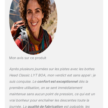
froid
Mon avis sur ce produit
Après plusieurs journées sur les pistes avec les bottes
Head Classic LYT BOA, mon verdict est sans appel : je
suis conquise. Le
confort est exceptionnel
dès la
première utilisation, on se sent immédiatement
maintenue sans aucun point de pression, ce qui est un
vrai bonheur pour enchaîner les descentes toute la
journée. La
qualité de fabrication
est palpable, les