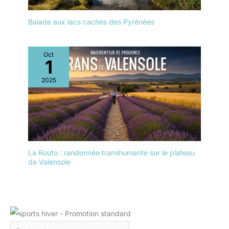
Balade aux lacs cachés des Pyrénées
Oct
1
2025
La Routo : randonnée transhumante sur le plateau
de Valensole