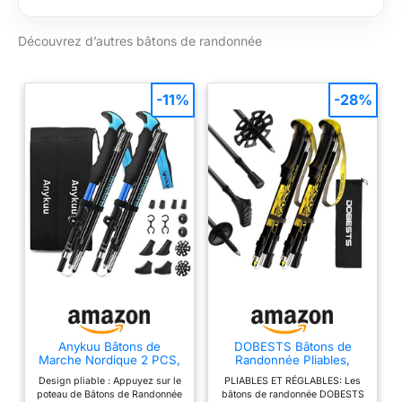
anti-humidité Modèle
repliable à trois brins
Découvrez d’autres bâtons de randonnée
avec déploiement par
cônes de jonction et
réglage FlickLock pro
-11%
-28%
Pointes Flex tech
permettant d'utiliser
des pointes en
carbure ou
caoutchouc
Anykuu Bâtons de
DOBESTS Bâtons de
Marche Nordique 2 PCS,
Randonnée Pliables,
avec 14 Accessoires
Aluminium, 110-130 cm
Design pliable : Appuyez sur le
PLIABLES ET RÉGLABLES: Les
d'escalade, Bâtons de
poteau de Bâtons de Randonnée
bâtons de randonnée DOBESTS
Randonnée