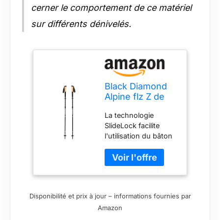
cerner le comportement de ce matériel
sur différents dénivelés.
Black Diamond
Alpine flz Z de
poles
La technologie
Randonnée
SlideLock facilite
l'utilisation du bâton
lors du verrouillage
des brins Tenue des
jonctions et
robustesse
renforcées Poignée
Disponibilité et prix à jour – informations fournies par
en liège naturel avec
Amazon
pommeau bi-densité
et dragonne respirant