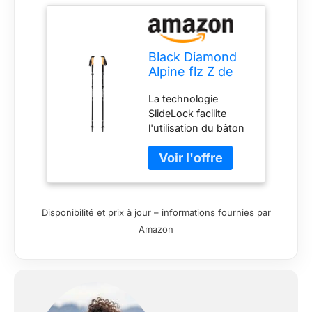
Black Diamond
Alpine flz Z de
poles
La technologie
Randonnée
SlideLock facilite
l'utilisation du bâton
lors du verrouillage
des brins Tenue des
jonctions et
robustesse
renforcées Poignée
Disponibilité et prix à jour – informations fournies par
en liège naturel avec
Amazon
pommeau bi-densité
et dragonne respirant
anti-humidité Modèle
repliable à trois brins
avec déploiement par
cônes de jonction et