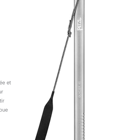
ée et
ur
ir
ibue