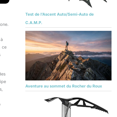
Test de l’Ascent Auto/Semi-Auto de
C.A.M.P.
bone.
 à
, ce
s
des
cipe
Aventure au sommet du Rocher du Roux
s,
e