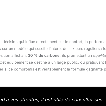
e décision qui influe directement sur le confort, la perform
 sur un modèle qui suscite l’intérêt des skieurs réguliers : l
sition affichant
30 % de carbone
, ils promettent un
équilib
u. Cet équipement se destine à un large public, du pratiquant l
iner si ce compromis est véritablement la formule gagnante 
 à vos attentes, il est utile de consulter ses