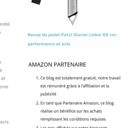
èreté
e
Revue du piolet Petzl Glacier Linkin 68 cm :
performance et avis
s
e
 et
iorer
 avis