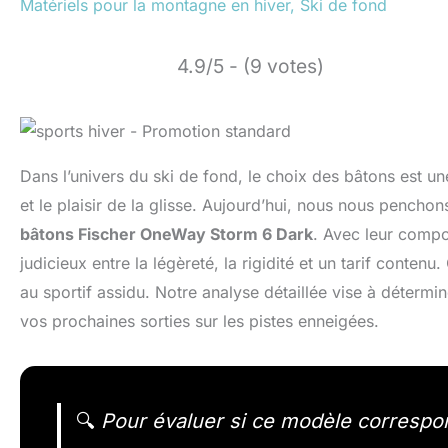
Matériels pour la montagne en hiver
,
Ski de fond
4.9/5 - (9 votes)
Dans l’univers du ski de fond, le choix des bâtons est un
et le plaisir de la glisse. Aujourd’hui, nous nous penchons
bâtons Fischer OneWay Storm 6 Dark
. Avec leur compo
judicieux entre la légèreté, la rigidité et un tarif conten
au sportif assidu. Notre analyse détaillée vise à déterm
vos prochaines sorties sur les pistes enneigées.
🔍
Pour évaluer si ce modèle correspond