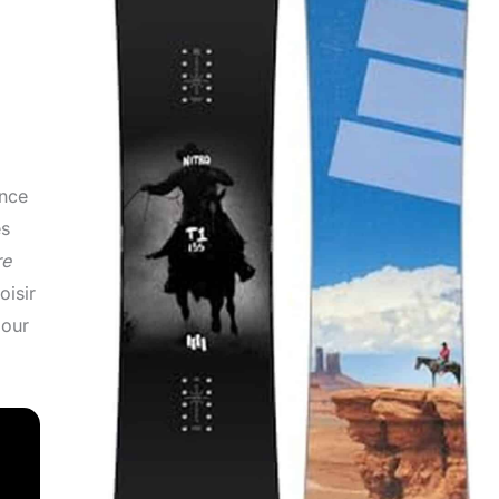
ance
es
re
oisir
pour