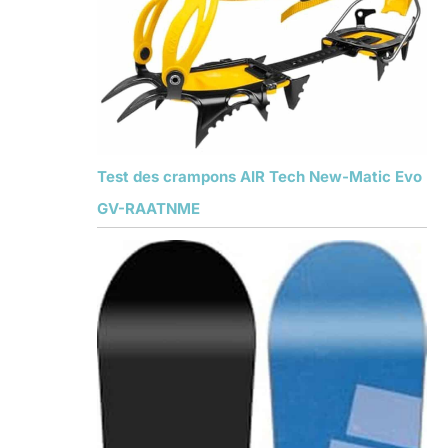
Test des crampons AIR Tech New-Matic Evo
GV-RAATNME