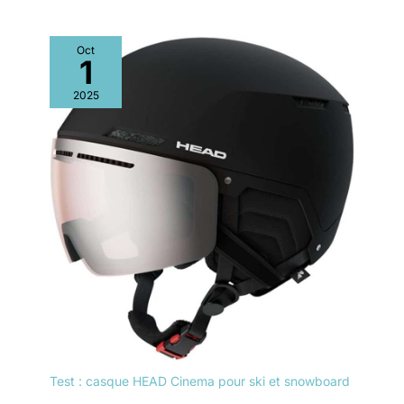
Oct
1
2025
Test : casque HEAD Cinema pour ski et snowboard