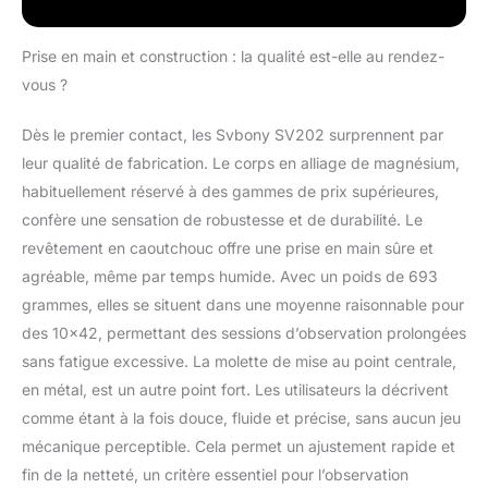
Revêtements de prisme
avancés; les prismes
Prise en main et construction : la qualité est-elle au rendez-
en toit Bak4 de ces
vous ?
jumelles SV202 10x42
sont dotés de
Dès le premier contact, les Svbony SV202 surprennent par
revêtements de phase
et de revêtements
leur qualité de fabrication. Le corps en alliage de magnésium,
diélectriques pour offrir
habituellement réservé à des gammes de prix supérieures,
un contraste élevé ;
confère une sensation de robustesse et de durabilité. Le
pour garantir une haute
revêtement en caoutchouc offre une prise en main sûre et
résolution et une
reproduction des
agréable, même par temps humide. Avec un poids de 693
couleurs Entièrement
grammes, elles se situent dans une moyenne raisonnable pour
multicouche; ce
des 10×42, permettant des sessions d’observation prolongées
revêtement
sans fatigue excessive. La molette de mise au point centrale,
multicouche des
jumelles SV202 pour
en métal, est un autre point fort. Les utilisateurs la décrivent
adultes assure une
comme étant à la fois douce, fluide et précise, sans aucun jeu
excellente transmission
mécanique perceptible. Cela permet un ajustement rapide et
de la lumière pour une
fin de la netteté, un critère essentiel pour l’observation
vision lumineuse et