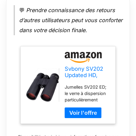
Conception
💬
Prendre connaissance des retours
ergonomique;
L'œilleton torsadé
d’autres utilisateurs peut vous conforter
avec un dégagement
dans votre décision finale.
oculaire de 15,1 mm
de long est convivial
pour les porteurs de
lunettes; L'armure en
caoutchouc offre une
prise antidérapante et
de sécurité et une
Svbony SV202
tenue confortable
Updated HD,
Jumelles 10x42
Jumelles SV202 ED;
BAK4 FMC
le verre à dispersion
Compactes
particulièrement
Oiseaux
faible garantit des
images avec de
petites franges de
couleur; afin que ces
jumelles de chasse