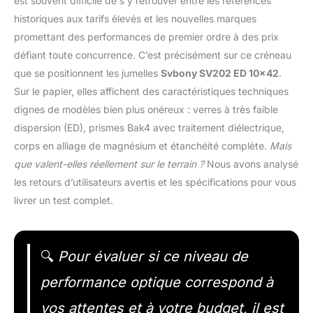
est souvent difficile de s’y retrouver entre les références
historiques aux tarifs élevés et les nouvelles marques
promettant des performances de premier ordre à des prix
défiant toute concurrence. C’est précisément sur ce créneau
que se positionnent les jumelles
Svbony SV202 ED 10×42
.
Sur le papier, elles affichent des caractéristiques techniques
dignes de modèles bien plus onéreux : verres à très faible
dispersion (ED), prismes Bak4 avec traitement diélectrique,
corps en alliage de magnésium et étanchéité complète.
Mais
que valent-elles réellement sur le terrain ?
Nous avons analysé
les retours d’utilisateurs avertis et les spécifications pour vous
livrer un test complet.
🔍
Pour évaluer si ce niveau de
performance optique correspond à
vos attentes et à votre budget, il est