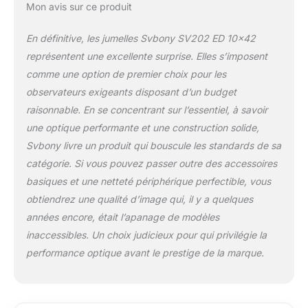
Entièrement
Mon avis sur ce produit
multicouche; ce
revêtement
En définitive, les jumelles Svbony SV202 ED 10×42
multicouche des
représentent une excellente surprise. Elles s’imposent
jumelles SV202 pour
adultes assure une
comme une option de premier choix pour les
excellente
observateurs exigeants disposant d’un budget
transmission de la
raisonnable. En se concentrant sur l’essentiel, à savoir
lumière pour une
une optique performante et une construction solide,
vision lumineuse et
claire Châssis léger
Svbony livre un produit qui bouscule les standards de sa
en alliage de
catégorie. Si vous pouvez passer outre des accessoires
magnésium; Le
basiques et une netteté périphérique perfectible, vous
boîtier en magnésium
obtiendrez une qualité d’image qui, il y a quelques
offre une structure à
haute résistance tout
années encore, était l’apanage de modèles
en réduisant le poids;
inaccessibles. Un choix judicieux pour qui privilégie la
Fonctionnalités 100%
performance optique avant le prestige de la marque.
étanche anti-buée
pour des
performances fiables
par mauvais temps