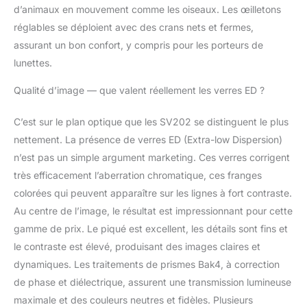
claire Châssis léger en
d’animaux en mouvement comme les oiseaux. Les œilletons
alliage de magnésium;
réglables se déploient avec des crans nets et fermes,
Le boîtier en
assurant un bon confort, y compris pour les porteurs de
magnésium offre une
lunettes.
structure à haute
résistance tout en
Qualité d’image — que valent réellement les verres ED ?
réduisant le poids;
Fonctionnalités 100%
C’est sur le plan optique que les SV202 se distinguent le plus
étanche anti-buée pour
des performances
nettement. La présence de verres ED (Extra-low Dispersion)
fiables par mauvais
n’est pas un simple argument marketing. Ces verres corrigent
temps Conception
très efficacement l’aberration chromatique, ces franges
ergonomique;
colorées qui peuvent apparaître sur les lignes à fort contraste.
L'œilleton torsadé avec
un dégagement
Au centre de l’image, le résultat est impressionnant pour cette
oculaire de 15,1 mm de
gamme de prix. Le piqué est excellent, les détails sont fins et
long est convivial pour
le contraste est élevé, produisant des images claires et
les porteurs de
dynamiques. Les traitements de prismes Bak4, à correction
lunettes; L'armure en
de phase et diélectrique, assurent une transmission lumineuse
caoutchouc offre une
prise antidérapante et
maximale et des couleurs neutres et fidèles. Plusieurs