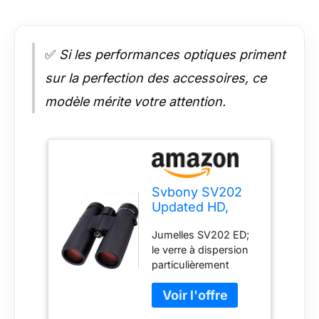
✅
Si les performances optiques priment
sur la perfection des accessoires, ce
modèle mérite votre attention.
Svbony SV202
Updated HD,
Jumelles 10x42
Jumelles SV202 ED;
BAK4 FMC
le verre à dispersion
Compactes
particulièrement
Oiseaux
faible garantit des
images avec de
petites franges de