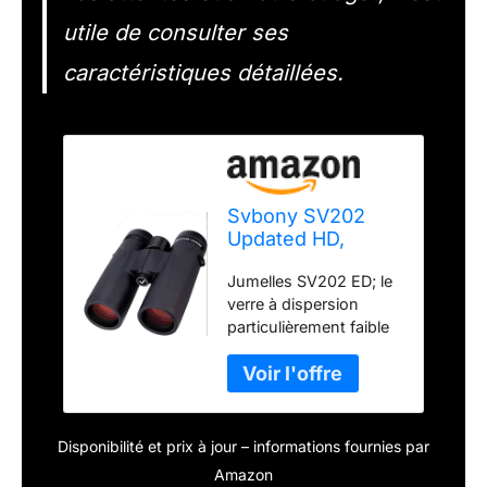
utile de consulter ses
caractéristiques détaillées.
Svbony SV202
Updated HD,
Jumelles 10x42
Jumelles SV202 ED; le
BAK4 FMC
verre à dispersion
Compactes
particulièrement faible
Oiseaux
garantit des images
avec de petites franges
de couleur; afin que
ces jumelles de chasse
fournissent des images
Disponibilité et prix à jour – informations fournies par
extrêmement claires et
Amazon
nettes pour vos yeux