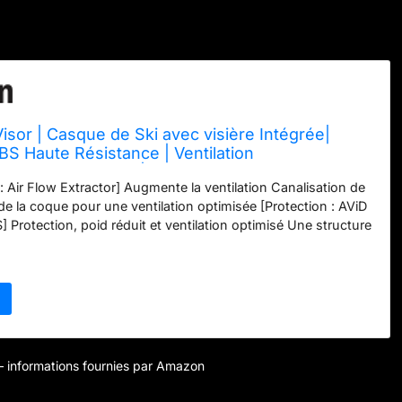
Visor | Casque de Ski avec visière Intégrée|
BS Haute Résistance | Ventilation
illettes Amovibles| Traitement Anti-Buée & Anti-
: Air Flow Extractor] Augmente la ventilation Canalisation de
eur de la coque pour une ventilation optimisée [Protection : AViD
 Protection, poid réduit et ventilation optimisé Une structure
 amortissement progressif, un poids réduit et un flux d'air
me d'ajustement : Système Click-to-Fit] Fit ajustable qui
ille de la tête Un système d'ajustement avec une molette qui
r l'ajustement et le confort. [Construction de coque : Coque
uction robuste et resistante Une solide coque en plastique
rotection et la résistance aux coups et aux choques.
ues supplémentaires : Visière SLF Cat 2] Ecran polyvalent,
r – informations fournies par Amazon
rtes/ensoleillés Le verre en polycarbonate SLF (Superior
ur la nuit ou les conditions de très faible luminosité assure une