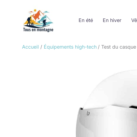
Aller
au
En été
En hiver
Vê
contenu
Accueil
Équipements high-tech
Test du casque 