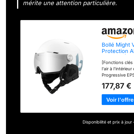
mérite une attention particulière.
Bollé Might 
Protection A
Optimale|Ore
[Fonctions clés 
Rayures
l'air à l'intéri
Progressive EPS]
EPS qui offre un
177,87 €
optimisé. [Systè
s'adapte à la ta
permet d'affine
ABS] Une constr
ABS assure la p
[Charactéristiq
Disponibilité et prix à jou
conditons couve
Light Filter) po