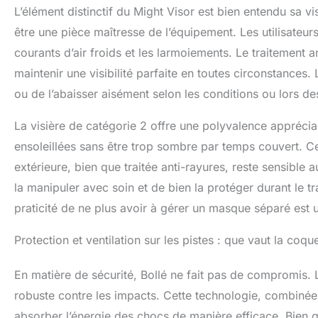
L’élément distinctif du Might Visor est bien entendu sa vi
être une pièce maîtresse de l’équipement. Les utilisateur
courants d’air froids et les larmoiements. Le traitement 
maintenir une visibilité parfaite en toutes circonstances. 
ou de l’abaisser aisément selon les conditions ou lors de
La visière de catégorie 2 offre une polyvalence appréciab
ensoleillées sans être trop sombre par temps couvert. Ce
extérieure, bien que traitée anti-rayures, reste sensible a
la manipuler avec soin et de bien la protéger durant le tr
praticité de ne plus avoir à gérer un masque séparé est
Protection et ventilation sur les pistes : que vaut la coq
En matière de sécurité, Bollé ne fait pas de compromis. 
robuste contre les impacts. Cette technologie, combinée
absorber l’énergie des chocs de manière efficace. Bien qu