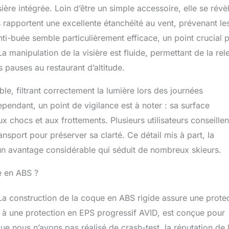
sière intégrée. Loin d’être un simple accessoire, elle se révè
s rapportent une excellente étanchéité au vent, prévenant le
anti-buée semble particulièrement efficace, un point crucial 
La manipulation de la visière est fluide, permettant de la rel
s pauses au restaurant d’altitude.
le, filtrant correctement la lumière lors des journées
pendant, un point de vigilance est à noter : sa surface
ux chocs et aux frottements. Plusieurs utilisateurs conseille
ansport pour préserver sa clarté. Ce détail mis à part, la
 un avantage considérable qui séduit de nombreux skieurs.
ue en ABS ?
La construction de la coque en ABS rigide assure une prote
 à une protection en EPS progressif AVID, est conçue pour
e nous n’ayons pas réalisé de crash-test, la réputation de 