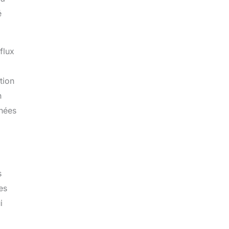
é
flux
tion
n
rnées
s
es
i