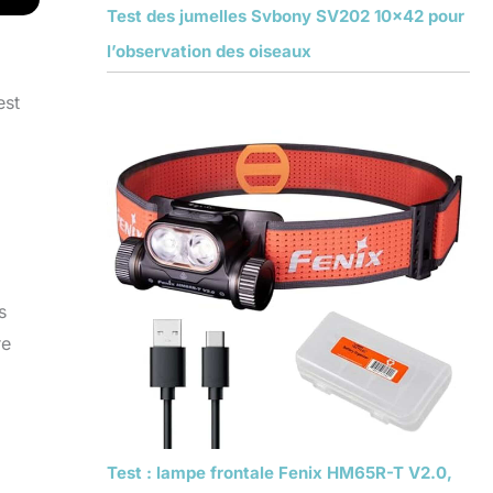
Test des jumelles Svbony SV202 10×42 pour
l’observation des oiseaux
est
s
re
Test : lampe frontale Fenix HM65R-T V2.0,