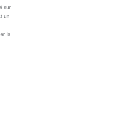
é sur
st un
er la