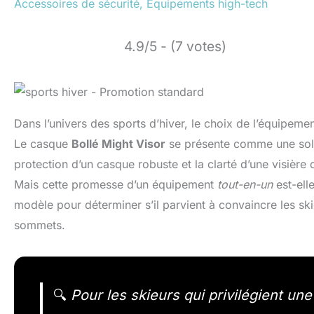
Accessoires de sécurité
,
Équipements high-tech
4.9/5 - (7 votes)
Dans l’univers des sports d’hiver, le choix de l’équipeme
Le casque
Bollé Might Visor
se présente comme une solut
protection d’un casque robuste et la clarté d’une visière d
Mais cette promesse d’un équipement
tout-en-un
est-ell
modèle pour déterminer s’il parvient à convaincre les sk
sommets.
🔍
Pour les skieurs qui privilégient une