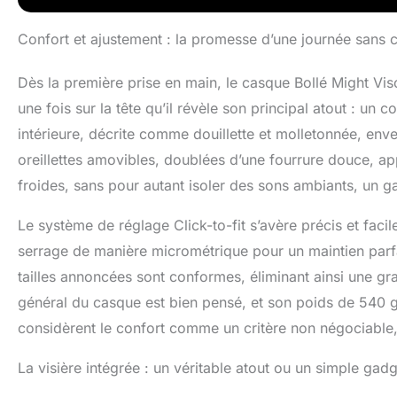
protection à 10
Confort et ajustement : la promesse d’une journée sans c
Dès la première prise en main, le casque Bollé Might Viso
une fois sur la tête qu’il révèle son principal atout : un
intérieure, décrite comme douillette et molletonnée, env
oreillettes amovibles, doublées d’une fourrure douce, ap
froides, sans pour autant isoler des sons ambiants, un g
Le système de réglage Click-to-fit s’avère précis et faci
serrage de manière micrométrique pour un maintien parfai
tailles annoncées sont conformes, éliminant ainsi une gran
général du casque est bien pensé, et son poids de 540 g
considèrent le confort comme un critère non négociable,
La visière intégrée : un véritable atout ou un simple gadg