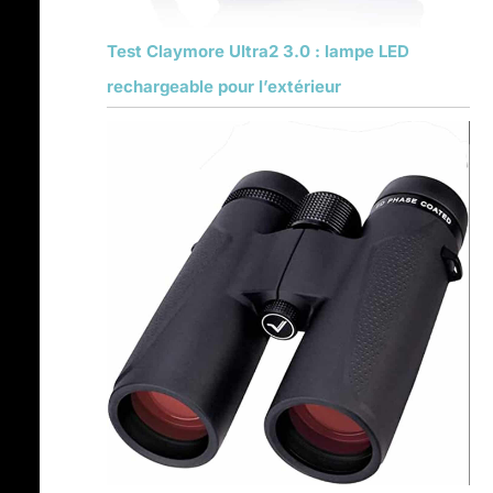
Test Claymore Ultra2 3.0 : lampe LED
rechargeable pour l’extérieur