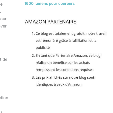
1600 lumens pour coureurs
le
s
pour
ever
nt de
ction
la