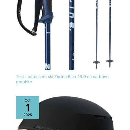
Test : bâtons de ski Zipline Blurr 16.0 en carbone
graphite
Oct
1
2025