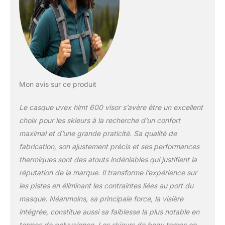
(lavable) Réduction
moyenne/normale du
rayonnement solaire
gr ce à un filtre de
catégorie 2 avec une
transmission
lumineuse de 19-43
Percentage
Mon avis sur ce produit
Le casque uvex hlmt 600 visor s’avère être un excellent
choix pour les skieurs à la recherche d’un confort
maximal et d’une grande praticité. Sa qualité de
fabrication, son ajustement précis et ses performances
thermiques sont des atouts indéniables qui justifient la
réputation de la marque. Il transforme l’expérience sur
les pistes en éliminant les contraintes liées au port du
masque. Néanmoins, sa principale force, la visière
intégrée, constitue aussi sa faiblesse la plus notable en
termes de polyvalence. Les skieurs de beau temps en