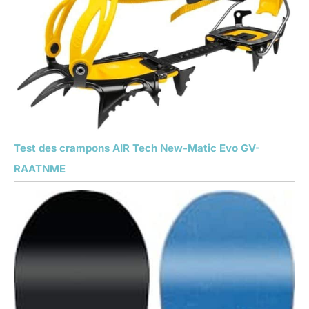
Test des crampons AIR Tech New-Matic Evo GV-
RAATNME