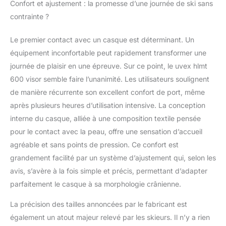
Système de ventilation
Confort et ajustement : la promesse d’une journée de ski sans
ferméverrouillable pour
contrainte ?
la régulation de la
températuree contrôle
Le premier contact avec un casque est déterminant. Un
du climat Intérieur
équipement inconfortable peut rapidement transformer une
amovible et
interchangeable
journée de plaisir en une épreuve. Sur ce point, le uvex hlmt
(lavable) Réduction
600 visor semble faire l’unanimité. Les utilisateurs soulignent
moyenne/normale du
de manière récurrente son excellent confort de port, même
rayonnement solaire gr
après plusieurs heures d’utilisation intensive. La conception
ce à un filtre de
catégorie 2 avec une
interne du casque, alliée à une composition textile pensée
transmission
pour le contact avec la peau, offre une sensation d’accueil
lumineuse de 19-43
agréable et sans points de pression. Ce confort est
Percentage
grandement facilité par un système d’ajustement qui, selon les
avis, s’avère à la fois simple et précis, permettant d’adapter
parfaitement le casque à sa morphologie crânienne.
La précision des tailles annoncées par le fabricant est
également un atout majeur relevé par les skieurs. Il n’y a rien