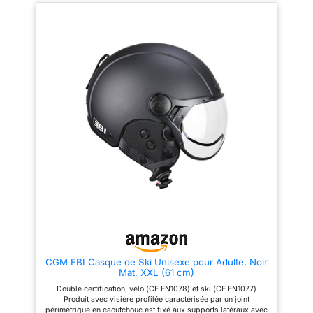
polaire et le système de
idéal pour les activités d'hiver
ventilation innovant du casque
telles que le ski, le patinage,
de ski garantissent une tête
l'équitation, le skateboard et
fraîche à tout moment. DURABLE
d'autres sports d'hiver. Un
& SOLIDE - Le casque est
attache pour lunettes à l'arrière
fabriqué à l'aide d'un procédé
du casque maintient les lunettes
spécial de fabrication In Mould
en place pendant les activités
- le résultat est une structure de
de descente et à haute vitesse.
casque très fiable, résistante
Un régulateur situé à l'arrière du
aux chocs et très légère. SÛR
casque permet un ajustement
ET FIABLE - Chaque casque de
confortable pour différentes
ski et de snowboard est
tailles de tête.
conforme à la norme
européenne CE : EN 1077 :
2007_2016/425 - Tout pour votre
sécurité. BLACK CREVICE - En
tant qu'entreprise d´Auriche,
nous savons ce qui compte
quand il s'agit d'équipement
d'hiver & Outdoor. Nos produits
allient une protection optimale &
un confort maximal
CGM EBI Casque de Ski Unisexe pour Adulte, Noir
Mat, XXL (61 cm)
Double certification, vélo (CE EN1078) et ski (CE EN1077)
Produit avec visière profilée caractérisée par un joint
périmétrique en caoutchouc est fixé aux supports latéraux avec