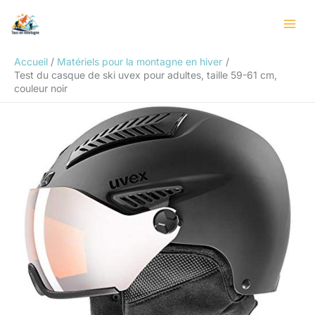
Aller
Rechercher
au
contenu
Accueil
Matériels pour la montagne en hiver
Test du casque de ski uvex pour adultes, taille 59-61 cm,
couleur noir