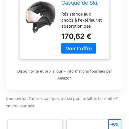
Casque de Ski,
Noir (Black Mat),
Résistance aux
59-61 cm
chocs à l'extérieur et
absorption des
chocsimpacts à
170,62 €
l'intérieur gr ce à la
coque extérieure
robuste et à la coque
intérieure en EPS
Adaptation optimale
à la circonférence et
Disponibilité et prix à jour – informations fournies par
à la forme de la tête
Amazon
gr ce au système
uvex 3D IAS y
compris le réglage de
Découvrez d’autres casques de ski pour adultes taille 59-61
la hauteur Système
de ventilation
cm couleur noir
ferméverrouillable
pour la régulation de
la températuree
-5%
contrôle du climat