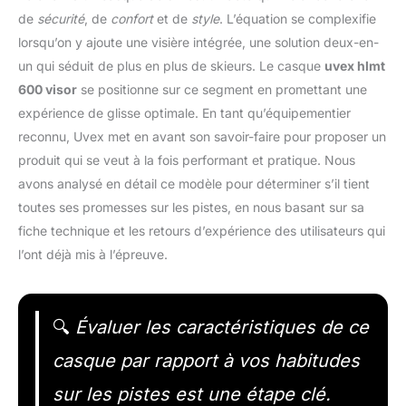
de
sécurité
, de
confort
et de
style
. L’équation se complexifie
lorsqu’on y ajoute une visière intégrée, une solution deux-en-
un qui séduit de plus en plus de skieurs. Le casque
uvex hlmt
600 visor
se positionne sur ce segment en promettant une
expérience de glisse optimale. En tant qu’équipementier
reconnu, Uvex met en avant son savoir-faire pour proposer un
produit qui se veut à la fois performant et pratique. Nous
avons analysé en détail ce modèle pour déterminer s’il tient
toutes ses promesses sur les pistes, en nous basant sur sa
fiche technique et les retours d’expérience des utilisateurs qui
l’ont déjà mis à l’épreuve.
🔍
Évaluer les caractéristiques de ce
casque par rapport à vos habitudes
sur les pistes est une étape clé.