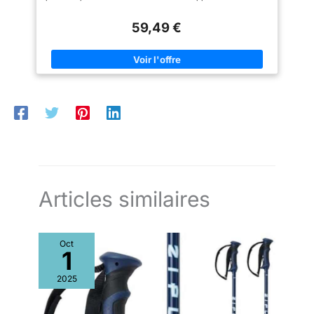
des rivets apparents. Ils sont disponibles comme accessoires
visières dans différentes catégories de protection et de
59,49 €
couleurs, y compris la photochromique Les intérieurs, les
oreillers, le collier protège-nuque et le sous-menton sont
entièrement amovibles et lavables . Complètent les
équipements de ventilation Air Stream System, passe-lunettes
arrière, boucle micrométrique, anneau antivol et élastique de
fer
Articles similaires
Oct
1
2025