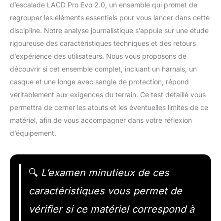
d’escalade LACD Pro Evo 2.0, un ensemble qui promet de
regrouper les éléments essentiels pour vous lancer dans cette
discipline. Notre analyse journalistique s’appuie sur une étude
rigoureuse des caractéristiques techniques et des retours
d’expérience des utilisateurs. Nous vous proposons de
découvrir si cet ensemble complet, incluant un harnais, un
casque et une longe avec sangle de protection, répond
véritablement aux exigences du terrain. Ce test détaillé vous
permettra de cerner les atouts et les éventuelles limites de ce
matériel, afin de vous accompagner dans votre réflexion
d’équipement.
🔍
L’examen minutieux de ces
caractéristiques vous permet de
vérifier si ce matériel correspond à