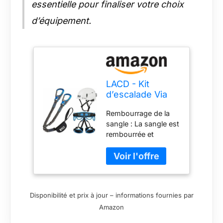
essentielle pour finaliser votre choix
d’équipement.
LACD - Kit
d’escalade Via
Ferrata Pro Evo
Rembourrage de la
2.0 - Sangle
sangle : La sangle est
Start Protector
rembourrée et
2.0 (M)
dispose de 4 porte-
matériels. Convient
donc également pour
l'escalade. Par
ailleurs, le
Disponibilité et prix à jour – informations fournies par
rembourrage le rend
Amazon
beaucoup plus
agréable à porter.