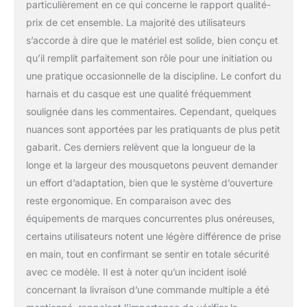
poids, faible
particulièrement en ce qui concerne le rapport qualité-
absorption d'eau,
prix de cet ensemble. La majorité des utilisateurs
entièrement statique
s’accorde à dire que le matériel est solide, bien conçu et
(faible allongement),
qu’il remplit parfaitement son rôle pour une initiation ou
haute résistance aux
UV mais aussi un
une pratique occasionnelle de la discipline. Le confort du
point de fusion faible.
harnais et du casque est une qualité fréquemment
Casque unisexe : Ce
soulignée dans les commentaires. Cependant, quelques
casque a un très bon
nuances sont apportées par les pratiquants de plus petit
ajustement et se
laisse facilement
gabarit. Ces derniers relèvent que la longueur de la
enfiler quelque soit la
longe et la largeur des mousquetons peuvent demander
taille de la tête. Cela
un effort d’adaptation, bien que le système d’ouverture
permet également de
reste ergonomique. En comparaison avec des
porter une protection
équipements de marques concurrentes plus onéreuses,
thermique
supplémentaire
certains utilisateurs notent une légère différence de prise
(cagoule) sans
en main, tout en confirmant se sentir en totale sécurité
problème. Sangle
avec ce modèle. Il est à noter qu’un incident isolé
rembourrée réglable :
concernant la livraison d’une commande multiple a été
La sangle est
sélectionnable