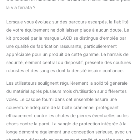
composants sont
la via ferrata ?
parfaitement
compatibles. UHMPE :
Lorsque vous évoluez sur des parcours escarpés, la fiabilité
UHMPE est
l'abréviation du
de votre équipement ne doit laisser place à aucun doute. Le
polyéthylène à poids
kit proposé par la marque LACD se distingue d’emblée par
moléculaire ultra élevé.
une qualité de fabrication rassurante, particulièrement
Ces fibres sont faites
appréciable pour un produit de cette gamme. Le harnais de
de chaînes en
polyéthylène extra
sécurité, élément central du dispositif, présente des coutures
longues. Les
robustes et des sangles dont la densité inspire confiance.
caractéristiques de
UHMPE par rapport à
Les utilisateurs soulignent régulièrement la solidité générale
d'autres fibres utilisées
du matériel après plusieurs mois d’utilisation sur différentes
dans les équipements
voies. Le casque fourni dans cet ensemble assure une
de montagne sont :
couverture adéquate de la boîte crânienne, protégeant
haute résistance, faible
volume et poids, faible
efficacement contre les chutes de pierres éventuelles ou les
absorption d'eau,
chocs contre la paroi. La sangle de protection intégrée à la
entièrement statique
longe démontre également une conception sérieuse, avec un
(faible allongement),
absorbeur d’énergie soigneusement replié et protégé par une