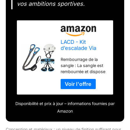
vos ambitions sportives.
LACD - Kit
d’escalade Via
Ferrata Pro Evo
Rembourrage de la
2.0 - Sangle Start
sangle : La sangle est
Protector 2.0 (M)
rembourrée et dispose
de 4 porte-matériels.
Convient donc
également pour
l'escalade. Par ailleurs,
le rembourrage le rend
Disponibilité et prix à jour – informations fournies par
beaucoup plus
Amazon
agréable à porter.
Ensemble parfaitement
adapté : Tous les
Conception et matériaux : un niveau de finition suffisant pour