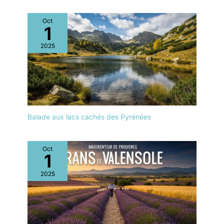
Oct
1
2025
Balade aux lacs cachés des Pyrénées
Oct
1
2025