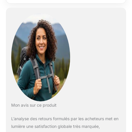
Ensemble
parfaitement adapté :
Tous les composants
sont parfaitement
compatibles. UHMPE
: UHMPE est
l'abréviation du
polyéthylène à poids
moléculaire ultra
élevé. Ces fibres sont
faites de chaînes en
polyéthylène extra
longues. Les
caractéristiques de
UHMPE par rapport à
d'autres fibres
utilisées dans les
Mon avis sur ce produit
équipements de
montagne sont :
L’analyse des retours formulés par les acheteurs met en
haute résistance,
lumière une satisfaction globale très marquée,
faible volume et