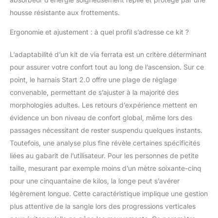
haute résistance aux
UV mais aussi un point
housse résistante aux frottements.
de fusion faible.
Casque unisexe : Ce
Ergonomie et ajustement : à quel profil s’adresse ce kit ?
casque a un très bon
ajustement et se laisse
L’adaptabilité d’un kit de via ferrata est un critère déterminant
facilement enfiler
pour assurer votre confort tout au long de l’ascension. Sur ce
quelque soit la taille de
point, le harnais Start 2.0 offre une plage de réglage
la tête. Cela permet
convenable, permettant de s’ajuster à la majorité des
également de porter
une protection
morphologies adultes. Les retours d’expérience mettent en
thermique
évidence un bon niveau de confort global, même lors des
supplémentaire
passages nécessitant de rester suspendu quelques instants.
(cagoule) sans
Toutefois, une analyse plus fine révèle certaines spécificités
problème. Sangle
rembourrée réglable :
liées au gabarit de l’utilisateur. Pour les personnes de petite
La sangle est
taille, mesurant par exemple moins d’un mètre soixante-cinq
sélectionnable
pour une cinquantaine de kilos, la longe peut s’avérer
individuellement et
légèrement longue. Cette caractéristique implique une gestion
donc parfaitement
adaptée à la masse
plus attentive de la sangle lors des progressions verticales
personnelle (taille, tour