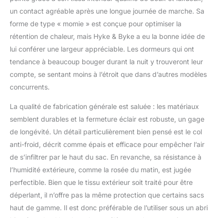
grâce à la doublure en
un contact agréable après une longue journée de marche. Sa
tissu nylon ripstop
forme de type « momie » est conçue pour optimiser la
400T 20 D ultra léger et
imperméable avec
rétention de chaleur, mais Hyke & Byke a eu la bonne idée de
double fermeture éclair
lui conférer une largeur appréciable. Les dormeurs qui ont
YKK et glissière anti-
tendance à beaucoup bouger durant la nuit y trouveront leur
accrochage, larges
compte, se sentant moins à l’étroit que dans d’autres modèles
épaules et grande zone
concurrents.
de pied, velcro anti-
accrochage, cordon de
La qualité de fabrication générale est saluée : les matériaux
serrage, cloisons
horizontales et sac de
semblent durables et la fermeture éclair est robuste, un gage
compression inclus.
de longévité. Un détail particulièrement bien pensé est le col
Disponible en taille
anti-froid, décrit comme épais et efficace pour empêcher l’air
courte (personnes
de s’infiltrer par le haut du sac. En revanche, sa résistance à
jusqu'à 1,5 m) ;
standard (personnes
l’humidité extérieure, comme la rosée du matin, est jugée
jusqu'à 1,8 m) et
perfectible. Bien que le tissu extérieur soit traité pour être
long/haut/XL
déperlant, il n’offre pas la même protection que certains sacs
(personnes jusqu'à 1,8
haut de gamme. Il est donc préférable de l’utiliser sous un abri
m). Hyke & Byke est