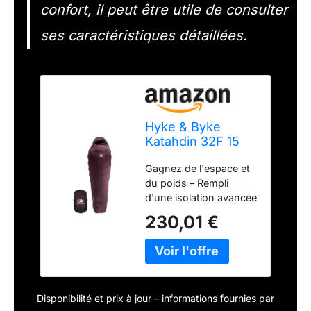
confort, il peut être utile de consulter
ses caractéristiques détaillées.
Hyke & Byke
Katahdin 32F 15
0F 625 Fill Power
Gagnez de l'espace et
Sac de couchage
du poids – Rempli
hydrophobe avec
d'une isolation avancée
synthétique
en microfibre
avancé ultra léger
230,01 €
ClusterLoft 625 Fill
4 saisons pour
Power, ce sac à 32
homme et femme
degrés est super léger,
Sac sarcophage
compact et se compare
conçu pour la
à un sac de duvet 625
randonnée
Disponibilité et prix à jour – informations fournies par
Fill Power mais a une