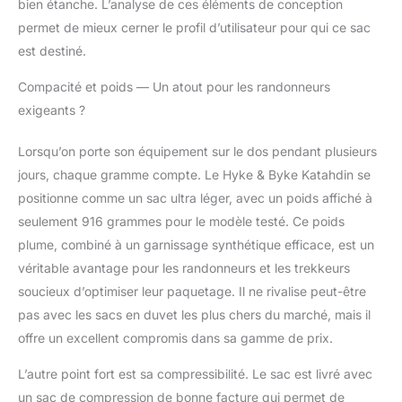
une nouvelle marque
bien étanche. L’analyse de ces éléments de conception
d'équipement
permet de mieux cerner le profil d’utilisateur pour qui ce sac
d'extérieur qui a
est destiné.
commencé de petite
taille, mais qui a
Compacité et poids — Un atout pour les randonneurs
rapidement fait une
exigeants ?
grande impression sur
les amateurs de plein
Lorsqu’on porte son équipement sur le dos pendant plusieurs
air à travers le pays
(hommes, femmes et
jours, chaque gramme compte. Le Hyke & Byke Katahdin se
enfants). Notre vision
positionne comme un sac ultra léger, avec un poids affiché à
cosmique de fournir le
seulement 916 grammes pour le modèle testé. Ce poids
double de la valeur
plume, combiné à un garnissage synthétique efficace, est un
pour chaque personne
(jeune ou adulte)
véritable avantage pour les randonneurs et les trekkeurs
cherchant à aller à
soucieux d’optimiser leur paquetage. Il ne rivalise peut-être
l'extérieur est possible
pas avec les sacs en duvet les plus chers du marché, mais il
en battant les grandes
offre un excellent compromis dans sa gamme de prix.
marques pour offrir de
la valeur et de la
L’autre point fort est sa compressibilité. Le sac est livré avec
connexion avec nos
un sac de compression de bonne facture qui permet de
clients. Découvrez