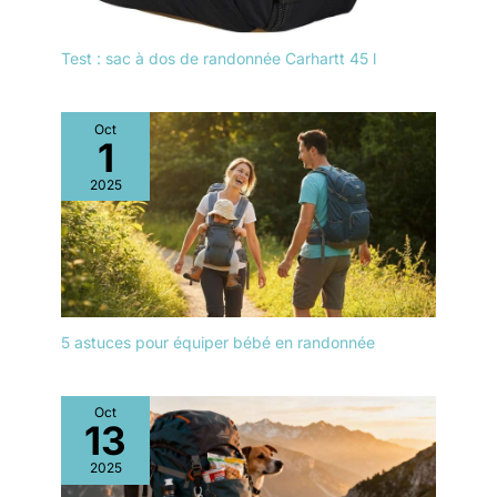
le double de la valeur
pour chaque
personne (jeune ou
Test : sac à dos de randonnée Carhartt 45 l
adulte) cherchant à
aller à l'extérieur est
possible en battant
Oct
les grandes marques
1
pour offrir de la valeur
2025
et de la connexion
avec nos clients.
Découvrez comment
nous pouvons offrir
des prix plus bas
dans notre
description ci-
5 astuces pour équiper bébé en randonnée
dessous
Oct
13
2025