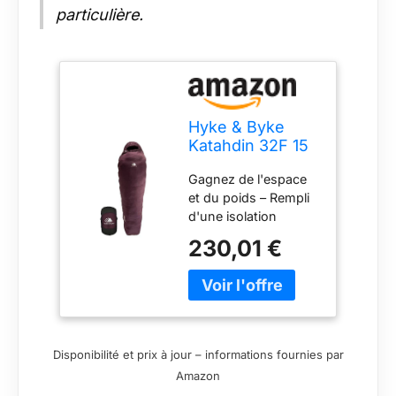
particulière.
Hyke & Byke
Katahdin 32F 15
0F 625 Fill
Gagnez de l'espace
Power Sac de
et du poids – Rempli
couchage
d'une isolation
hydrophobe
avancée en
avec synthétique
230,01 €
microfibre ClusterLoft
avancé ultra
625 Fill Power, ce sac
léger 4 saisons
à 32 degrés est
pour homme et
super léger, compact
femme Sac
et se compare à un
sarcophage
sac de duvet 625 Fill
conçu pour la
Disponibilité et prix à jour – informations fournies par
Power mais a une
randonnée
Amazon
meilleure durabilité et