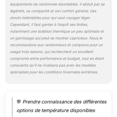
équipements de randonnée abordables. Il séduit par sa
le plus léger
disponible (court :
légèreté, sa compacité et son confort général, des
0,9 kg, standard : 0,9
atouts indéniables pour qui veut voyager léger.
kg. Longueur : 1,1 kg.
Cependant, il faut garder à l’esprit ses limites,
pour cette qualité au
notamment une isolation thermique un peu optimiste et
prix. Comparé à
un garnissage qui peut se montrer capricieux. Nous le
d'autres grandes
marques pour voir la
recommandons aux randonneurs et campeurs pour un
différence de prix que
usage trois saisons, qui recherchent un excellent
nous obtenons par le
compromis entre performance et budget, tout en étant
biais de ventes
conscients qu’il ne rivalisera pas avec les modèles
directes aux
consommateurs.
spécialisés pour les conditions hivernales extrêmes.
Faites du camping,
de la randonnée, du
sac à dos ou du vélo
avec ces sacs
compacts et ayez de
💬
Prendre connaissance des différentes
la place pour
transporter votre
options de température disponibles
couverture polaire ou