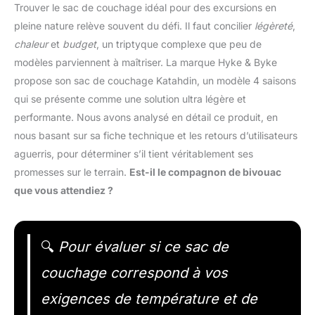
Trouver le sac de couchage idéal pour des excursions en
pleine nature relève souvent du défi. Il faut concilier
légèreté
,
chaleur
et
budget
, un triptyque complexe que peu de
modèles parviennent à maîtriser. La marque Hyke & Byke
propose son sac de couchage Katahdin, un modèle 4 saisons
qui se présente comme une solution ultra légère et
performante. Nous avons analysé en détail ce produit, en
nous basant sur sa fiche technique et les retours d’utilisateurs
aguerris, pour déterminer s’il tient véritablement ses
promesses sur le terrain.
Est-il le compagnon de bivouac
que vous attendiez ?
🔍
Pour évaluer si ce sac de
couchage correspond à vos
exigences de température et de