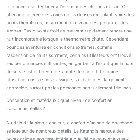
disponible (court : 0,9
tendance à se déplacer à l’intérieur des cloisons du sac. Ce
kg, standard : 0,9 kg.
phénomène crée des zones moins denses en isolant, voire des
Longueur : 1,1 kg. pour
ponts thermiques, notamment au niveau des genoux et des
cette qualité au prix.
jambes. Ces « points froids » peuvent rapidement rendre une
Comparé à d'autres
grandes marques pour
nuit inconfortable lorsque le thermomètre chute. Cependant,
voir la différence de prix
pour des aventures en conditions extrêmes, comme
que nous obtenons par
l’ascension de hauts sommets, certains utilisateurs ont trouvé
le biais de ventes
ses performances suffisantes, en gardant à l’esprit que la note
directes aux
consommateurs. Faites
de survie est différente de la note de confort. Pour une
du camping, de la
utilisation trois saisons classique, sa chaleur est largement
randonnée, du sac à
appréciée, surtout par les personnes habituellement frileuses.
dos ou du vélo avec
ces sacs compacts et
Conception et matériaux : quel niveau de confort en
ayez de la place pour
conditions réelles ?
transporter votre
couverture polaire ou
Au-delà de la simple chaleur, le confort d’un sac de couchage
votre doublure en soie,
oreiller rempli d'oie.
se joue sur de nombreux détails. Le Katahdin marque des
Durabilité longue durée
points grâce à son tissu intérieur qualifié de doux et luxueux,