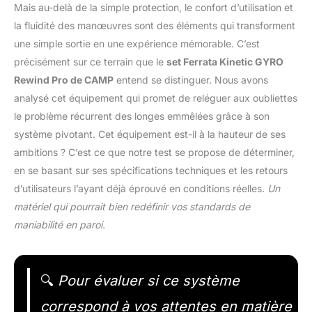
Mais au-delà de la simple protection, le confort d’utilisation et
la fluidité des manœuvres sont des éléments qui transforment
une simple sortie en une expérience mémorable. C’est
précisément sur ce terrain que le
set Ferrata Kinetic GYRO
Rewind Pro de CAMP
entend se distinguer. Nous avons
analysé cet équipement qui promet de reléguer aux oubliettes
le problème récurrent des longes emmêlées grâce à son
système pivotant. Cet équipement est-il à la hauteur de ses
ambitions ? C’est ce que notre test se propose de déterminer,
en se basant sur ses spécifications techniques et les retours
d’utilisateurs l’ayant déjà éprouvé en conditions réelles.
Un
matériel qui pourrait bien redéfinir vos standards de
maniabilité en paroi.
🔍
Pour évaluer si ce système
correspond à vos attentes en matière