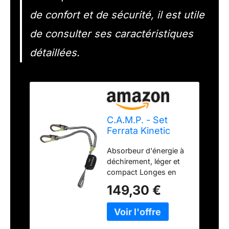
de confort et de sécurité, il est utile
de consulter ses caractéristiques
détaillées.
C.A.M.P. - Set
Ferrata Kinetic
GYRO Rewind Pro,
Absorbeur d'énergie à
Taille Unique,
déchirement, léger et
Gris/Noir/Vert
compact Longes en
sangle élastique
149,30 €
(système Rewind) de
19 mm de large qui en
s’allongeant, ne gêne
pas durant la montée