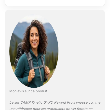
sangles Avec
mousquetons Echo
avec un design
ergonomique et une
grande ouverture
pour faciliter la prise
en main et la
connexion aux
amarrages Boucle
torsadée en sangle
robuste, pour une
connexion parfaite au
harnais avec un
nœud tête d’alouette
Mon avis sur ce produit
Le set CAMP Kinetic GYRO Rewind Pro s’impose comme
une référence pour les pratiquants de via ferrata en