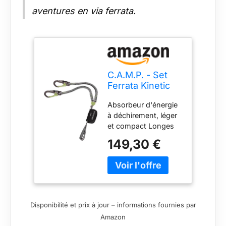
aventures en via ferrata.
C.A.M.P. - Set
Ferrata Kinetic
GYRO Rewind
Absorbeur d'énergie
Pro, Taille
à déchirement, léger
Unique,
et compact Longes
Gris/Noir/Vert
en sangle élastique
149,30 €
(système Rewind) de
19 mm de large qui
en s’allongeant, ne
gêne pas durant la
montée Système
Gyro à triple rotule
Disponibilité et prix à jour – informations fournies par
qui évite
Amazon
l’entremêlement des