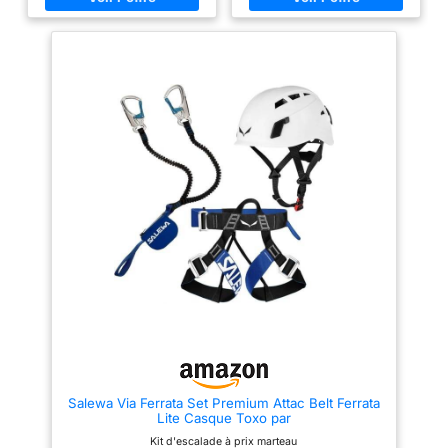
connexion au harnais avec un
nœud en tête d'alouette
Conforme aux exigences de
sécurité des normes EN 958 et
UIAA 128
Salewa Via Ferrata Set Premium Attac Belt Ferrata
Lite Casque Toxo par
Kit d'escalade à prix marteau