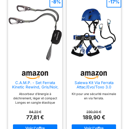
pour faciliter la prise
-8%
-17%
en main et la
connexion aux
amarrages Boucle
torsadée en sangle
robuste, pour une
connexion parfaite au
harnais avec un
nœud tête d’alouette
C.A.M.P. - Set Ferrata
Salewa Kit Via Ferrata
Kinetic Rewind, Gris/Noir,
Attac/Evo/Toxo 3.0
Taille Unique
Absorbeur d’énergie à
Kit pour une sécurité maximale
déchirement, léger et compact
en via ferrata.
Longes en sangle élastique
(système Rewind) de 19 mm
qui, en s’allongeant le cas
84,22 €
230,00 €
échéant, ne gênent pas durant
77,81 €
189,90 €
la montée Avec mousquetons
Hercules Boucle virée en sangle
résistante, pour une parfaite