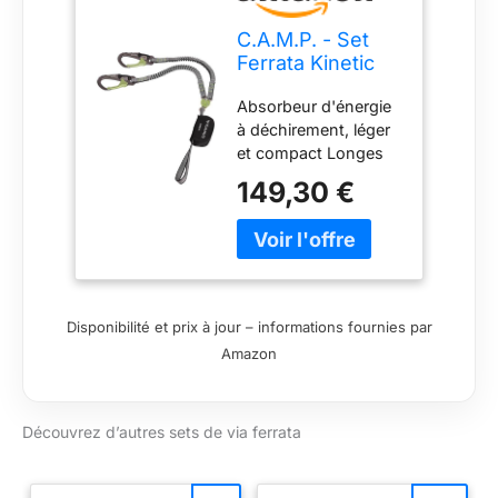
C.A.M.P. - Set
Ferrata Kinetic
GYRO Rewind
Absorbeur d'énergie
Pro, Taille
à déchirement, léger
Unique,
et compact Longes
Gris/Noir/Vert
en sangle élastique
149,30 €
(système Rewind) de
19 mm de large qui
en s’allongeant, ne
gêne pas durant la
montée Système
Gyro à triple rotule
Disponibilité et prix à jour – informations fournies par
qui évite
Amazon
l’entremêlement des
sangles Avec
mousquetons Echo
Découvrez d’autres sets de via ferrata
avec un design
ergonomique et une
grande ouverture