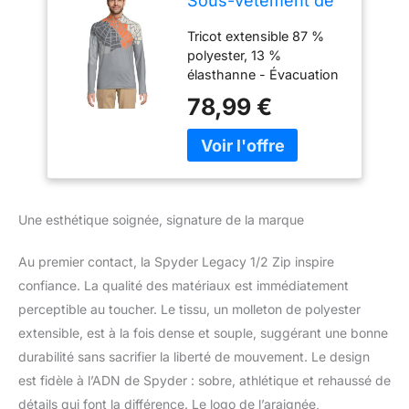
Sous-vêtement de
ski demi-zippé avec
Tricot extensible 87 %
col en T pour
polyester, 13 %
homme
élasthanne - Évacuation
de l'humidité et UPF 50+
78,99 €
Graphiques saisonniers
Spyder personnalisés
Boucle de casier
intérieure personnalisée
Longueur CB : Taille M :
27 1/2 pouces Fermeture
Une esthétique soignée, signature de la marque
éclair centrale YKK sur le
devant
Au premier contact, la Spyder Legacy 1/2 Zip inspire
confiance. La qualité des matériaux est immédiatement
perceptible au toucher. Le tissu, un molleton de polyester
extensible, est à la fois dense et souple, suggérant une bonne
durabilité sans sacrifier la liberté de mouvement. Le design
est fidèle à l’ADN de Spyder : sobre, athlétique et rehaussé de
détails qui font la différence. Le logo de l’araignée,