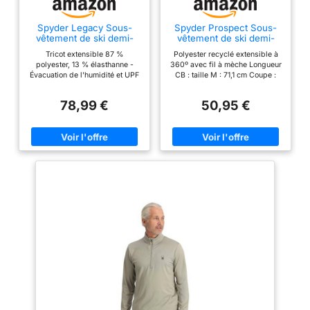
Spyder Legacy Sous-
Spyder Prospect Sous-
vêtement de ski demi-
vêtement de ski demi-
zippé avec col en T pour
zippé col en T pour
Tricot extensible 87 %
Polyester recyclé extensible à
homme
homme
polyester, 13 % élasthanne -
360º avec fil à mèche Longueur
Évacuation de l'humidité et UPF
CB : taille M : 71,1 cm Coupe :
50+ Graphiques saisonniers
ajustée Boucle de casier
Spyder personnalisés Boucle
intérieure personnalisée
78,99 €
50,95 €
de casier intérieure
personnalisée Longueur CB :
Taille M : 27 1/2 pouces
Fermeture éclair centrale YKK
sur le devant