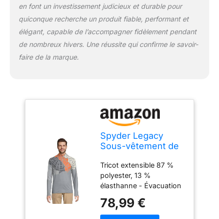
en font un investissement judicieux et durable pour
quiconque recherche un produit fiable, performant et
élégant, capable de l’accompagner fidèlement pendant
de nombreux hivers. Une réussite qui confirme le savoir-
faire de la marque.
Spyder Legacy
Sous-vêtement de
ski demi-zippé avec
Tricot extensible 87 %
col en T pour
polyester, 13 %
homme
élasthanne - Évacuation
de l'humidité et UPF 50+
78,99 €
Graphiques saisonniers
Spyder personnalisés