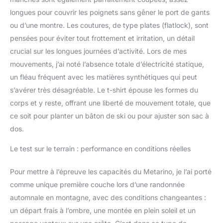
de nos meilleures
longues pour couvrir les poignets sans gêner le port de gants
couches de base par
ou d’une montre. Les coutures, de type plates (flatlock), sont
temps froid à votre
garde-robe d'hiver et
pensées pour éviter tout frottement et irritation, un détail
faites l'expérience de la
crucial sur les longues journées d’activité. Lors de mes
différence la prochaine
mouvements, j’ai noté l’absence totale d’électricité statique,
fois que vous allez faire
un fléau fréquent avec les matières synthétiques qui peut
du ski, de la randonnée,
de l'escalade ou du vélo.
s’avérer très désagréable. Le t-shirt épouse les formes du
Entretien de la laine
corps et y reste, offrant une liberté de mouvement totale, que
mérinos : suivez les
ce soit pour planter un bâton de ski ou pour ajuster son sac à
instructions d'entretien
dos.
pour chaque vêtement.
Grâce à des tests de
Le test sur le terrain : performance en conditions réelles
lavage et d'usure, nous
développons nos
Pour mettre à l’épreuve les capacités du Metarino, je l’ai porté
instructions d'entretien
pour garder nos
comme unique première couche lors d’une randonnée
vêtements sous leur
automnale en montagne, avec des conditions changeantes :
meilleur jour.
un départ frais à l’ombre, une montée en plein soleil et un