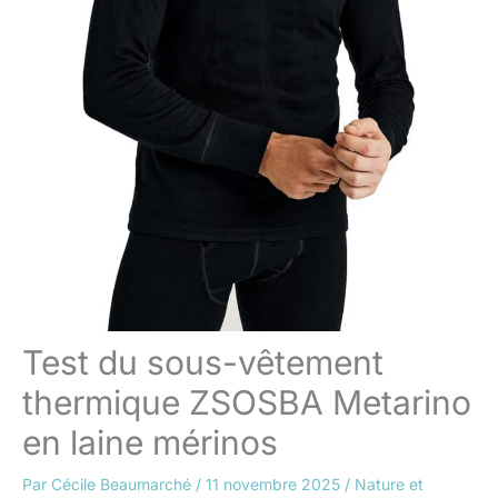
Test du sous-vêtement
thermique ZSOSBA Metarino
en laine mérinos
Par
Cécile Beaumarché
/
11 novembre 2025
/
Nature et