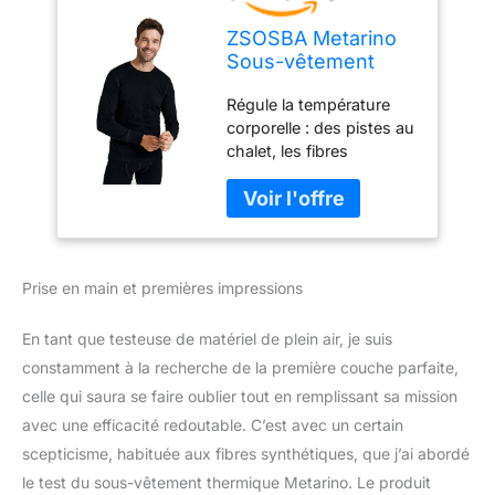
ZSOSBA Metarino
Sous-vêtement
thermique à
Régule la température
manches longues
corporelle : des pistes au
pour homme 100 %
chalet, les fibres
laine mérinos pour
naturelles de la laine
randonnée, voyage,
mérinos sont excellentes
ski, noir, Taille M
pour réguler la
température de votre
corps. Le matériau
Prise en main et premières impressions
respirant conserve la
chaleur, mais pas au
point de surchauffe,
En tant que testeuse de matériel de plein air, je suis
offrant un confort
constamment à la recherche de la première couche parfaite,
optimal dans toutes les
celle qui saura se faire oublier tout en remplissant sa mission
conditions. Plus souvent
avec une efficacité redoutable. C’est avec un certain
que le coton : cette laine
n'est pas comme votre
scepticisme, habituée aux fibres synthétiques, que j’ai abordé
pull typique qui
le test du sous-vêtement thermique Metarino. Le produit