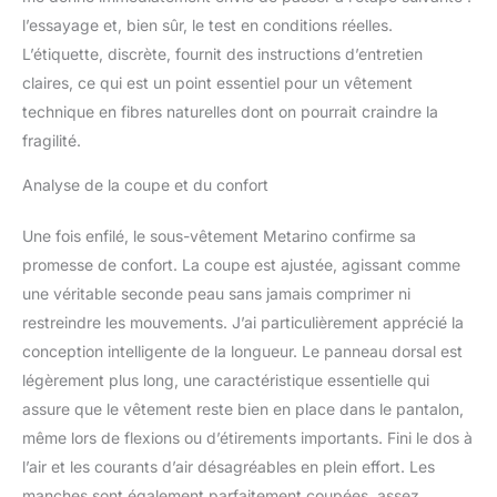
de tous les jours. La laine
l’essayage et, bien sûr, le test en conditions réelles.
nous permet de fabriquer
L’étiquette, discrète, fournit des instructions d’entretien
des vêtements que vous
claires, ce qui est un point essentiel pour un vêtement
pouvez porter plus et
technique en fibres naturelles dont on pourrait craindre la
laver moins. Couche de
base la plus légère jamais
fragilité.
: nous avons mis à jour
ce favori des fans de
Analyse de la coupe et du confort
laine mérinos avec de
nouvelles options de
Une fois enfilé, le sous-vêtement Metarino confirme sa
couleur et un ajustement
promesse de confort. La coupe est ajustée, agissant comme
amélioré pour améliorer
une véritable seconde peau sans jamais comprimer ni
la fonctionnalité tout en
rehaussant l'esthétique.
restreindre les mouvements. J’ai particulièrement apprécié la
L'ajout de panneaux
conception intelligente de la longueur. Le panneau dorsal est
d'épaule et sa
légèrement plus long, une caractéristique essentielle qui
construction à coutures
assure que le vêtement reste bien en place dans le pantalon,
plates aident à prévenir
même lors de flexions ou d’étirements importants. Fini le dos à
les frottements et à
augmenter votre niveau
l’air et les courants d’air désagréables en plein effort. Les
de confort. Ajoutez l'une
manches sont également parfaitement coupées, assez