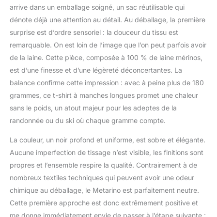
démange. Nous
arrive dans un emballage soigné, un sac réutilisable qui
n'utilisons que de la laine
dénote déjà une attention au détail. Au déballage, la première
mérinos superfine (17,5
microns), résultant en
surprise est d’ordre sensoriel : la douceur du tissu est
une chemise
remarquable. On est loin de l’image que l’on peut parfois avoir
luxueusement douce et
de la laine. Cette pièce, composée à 100 % de laine mérinos,
soyeuse, plus légère et
est d’une finesse et d’une légèreté déconcertantes. La
beaucoup plus douce
balance confirme cette impression : avec à peine plus de 180
que la chemise moyenne
en mérinos ou en coton.
grammes, ce t-shirt à manches longues promet une chaleur
Il conservera également
sans le poids, un atout majeur pour les adeptes de la
sa forme au fil du temps
randonnée ou du ski où chaque gramme compte.
et ne s'abîmera pas
après un lavage, comme
La couleur, un noir profond et uniforme, est sobre et élégante.
la plupart des vêtements
Aucune imperfection de tissage n’est visible, les finitions sont
de nos jours. Une
meilleure chemise
propres et l’ensemble respire la qualité. Contrairement à de
commence par la laine
nombreux textiles techniques qui peuvent avoir une odeur
mérinos : nous
chimique au déballage, le Metarino est parfaitement neutre.
apportons les avantages
Cette première approche est donc extrêmement positive et
éprouvés de la laine
mérinos aux vêtements
me donne immédiatement envie de passer à l’étape suivante :