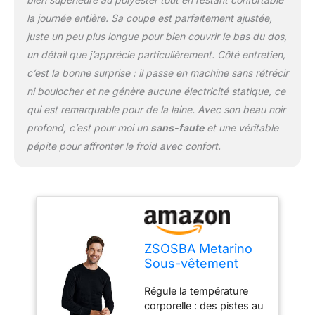
après un lavage, comme
la journée entière. Sa coupe est parfaitement ajustée,
la plupart des vêtements
juste un peu plus longue pour bien couvrir le bas du dos,
de nos jours. Une
un détail que j’apprécie particulièrement. Côté entretien,
meilleure chemise
c’est la bonne surprise : il passe en machine sans rétrécir
commence par la laine
mérinos : nous
ni boulocher et ne génère aucune électricité statique, ce
apportons les avantages
qui est remarquable pour de la laine. Avec son beau noir
éprouvés de la laine
profond, c’est pour moi un
sans-faute
et une véritable
mérinos aux vêtements
pépite pour affronter le froid avec confort.
de tous les jours. La laine
nous permet de fabriquer
des vêtements que vous
pouvez porter plus et
laver moins. Couche de
base la plus légère jamais
: nous avons mis à jour
ZSOSBA Metarino
ce favori des fans de
Sous-vêtement
laine mérinos avec de
thermique à
nouvelles options de
Régule la température
manches longues
couleur et un ajustement
corporelle : des pistes au
pour homme 100 %
amélioré pour améliorer