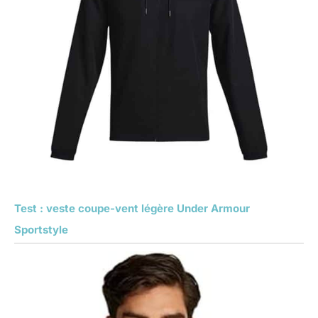
Test : veste coupe-vent légère Under Armour
Sportstyle