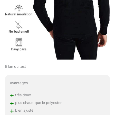
Bilan du test
Avantages
+
très doux
+
plus chaud que le polyester
+
bien ajusté