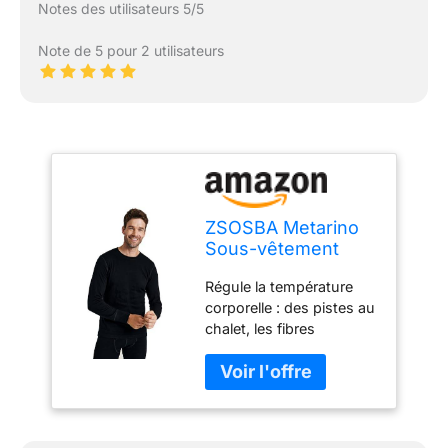
Notes des utilisateurs 5/5
Note de 5 pour 2 utilisateurs
ZSOSBA Metarino
Sous-vêtement
thermique à
Régule la température
manches longues
corporelle : des pistes au
pour homme 100 %
chalet, les fibres
laine mérinos pour
naturelles de la laine
randonnée, voyage,
mérinos sont excellentes
ski, noir, Taille M
pour réguler la
température de votre
corps. Le matériau