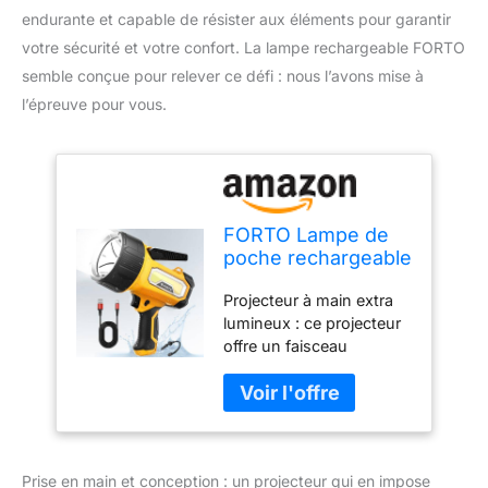
endurante et capable de résister aux éléments pour garantir
votre sécurité et votre confort. La lampe rechargeable FORTO
semble conçue pour relever ce défi : nous l’avons mise à
l’épreuve pour vous.
FORTO Lampe de
poche rechargeable
2000 lumens avec
Projecteur à main extra
support pliable, 6
lumineux : ce projecteur
modes d'éclairage
offre un faisceau
IPX7 LED étanche
incroyablement lumineux
pour extérieur,
et longue portée avec
navigation, chasse,
une puissance de 2000
camping,
lumens, parfait pour
randonnée (jaune)
éclairer de grandes
Prise en main et conception : un projecteur qui en impose
surfaces. Elle est équipée