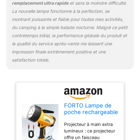
remplacement ultra rapide
et sans la moindre difficulté.
résistance avec une
coque de protection en
La nouvelle lampe fonctionne à la perfection, se
silicone qui résiste aux
montrant puissante et fiable pour toutes mes activités,
chutes jusqu'à 3 pieds.
du camping à la simple balade nocturne. Malgré ce petit
Entièrement immergée
contretemps initial, la performance globale du produit et
dans l'eau sans
dommage, résistante à la
la qualité du service après-vente me laissent une
poussière et aux chocs,
impression finale extrêmement positive et une
idéale pour les aventures
satisfaction totale.
en plein air. Support
réglable à 120 ° : avec un
support réglable à 120
degrés, ces lampes de
travail offrent une
polyvalence d'éclairage
mains libres, que vous
FORTO Lampe de
ayez besoin d'un large
poche rechargeable
cache réflecteur ou
2000 lumens avec
d'une précision de mise
Projecteur à main extra
support pliable, 6
au point. Fonction
lumineux : ce projecteur
modes d'éclairage
batterie externe et
offre un faisceau
IPX7 LED étanche