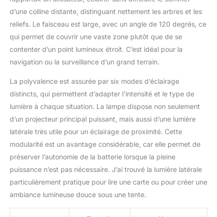
cache réflecteur ou
d'une précision de mise
d’une colline distante, distinguant nettement les arbres et les
au point. Fonction
reliefs. Le faisceau est large, avec un angle de 120 degrés, ce
batterie externe et
qui permet de couvrir une vaste zone plutôt que de se
accessoires : cette lampe
contenter d’un point lumineux étroit. C’est idéal pour la
de poche LED peut servir
navigation ou la surveillance d’un grand terrain.
de batterie externe, vous
permettant de charger
La polyvalence est assurée par six modes d’éclairage
vos appareils en cas
d'urgence ou en voyage
distincts, qui permettent d’adapter l’intensité et le type de
en plein air. Comprend
lumière à chaque situation. La lampe dispose non seulement
un bracelet pratique pour
d’un projecteur principal puissant, mais aussi d’une lumière
un transport facile et une
latérale très utile pour un éclairage de proximité. Cette
accessibilité afin de vous
assurer que vous êtes
modularité est un avantage considérable, car elle permet de
toujours à portée de
préserver l’autonomie de la batterie lorsque la pleine
main lorsque vous en
puissance n’est pas nécessaire. J’ai trouvé la lumière latérale
avez le plus besoin.
particulièrement pratique pour lire une carte ou pour créer une
ambiance lumineuse douce sous une tente.