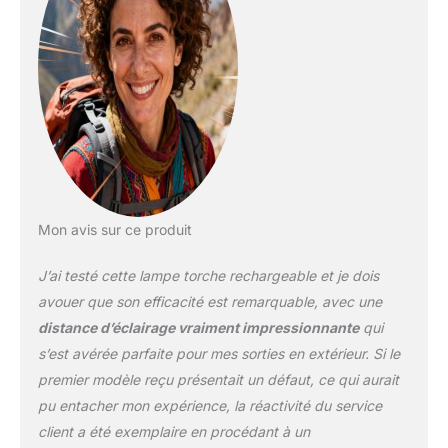
d'électricité lors d'une
utilisation prolongée. 6
modes d'éclairage : avec
6 modes d'éclairage
différents, y compris
élevé, faible, inondation,
urgence rouge, urgence
élevée + rouge et réglage
d'urgence faible + rouge,
ce projecteur
rechargeable peut être
Mon avis sur ce produit
adapté à une variété de
situations, des
J’ai testé cette lampe torche rechargeable et je dois
opérations de recherche
avouer que son efficacité est remarquable, avec une
et de sauvetage aux
distance d’éclairage vraiment impressionnante
qui
activités de camping et
s’est avérée parfaite pour mes sorties en extérieur. Si le
de plein air. Étanchéité
IPX7 et anti-chute de 3
premier modèle reçu présentait un défaut, ce qui aurait
pieds : ce projecteur de
pu entacher mon expérience, la réactivité du service
bateau est étanche IPX7,
client a été exemplaire en procédant à un
boîtier ABS haute