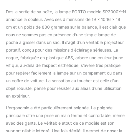
d'une batterie longue
durée de 4400 mAh pour
Dès la sortie de sa boîte, la lampe FORTO modèle SP2000Y-N
vous assurer que vous
annonce la couleur. Avec ses dimensions de 19 x 10,16 x 19
ne manquez pas
cm et un poids de 830 grammes sur la balance, il est clair que
d'électricité lors d'une
nous ne sommes pas en présence d’une simple lampe de
utilisation prolongée. 6
modes d'éclairage : avec
poche à glisser dans un sac. Il s’agit d’un véritable projecteur
6 modes d'éclairage
portatif, conçu pour des missions d’éclairage sérieuses. La
différents, y compris
coque, fabriquée en plastique ABS, arbore une couleur jaune
élevé, faible, inondation,
vif qui, au-delà de l’aspect esthétique, s’avère très pratique
urgence rouge, urgence
élevée + rouge et réglage
pour repérer facilement la lampe sur un campement ou dans
d'urgence faible + rouge,
un coffre de voiture. La sensation au toucher est celle d’un
ce projecteur
objet robuste, pensé pour résister aux aléas d’une utilisation
rechargeable peut être
en extérieur.
adapté à une variété de
situations, des
L’ergonomie a été particulièrement soignée. La poignée
opérations de recherche
principale offre une prise en main ferme et confortable, même
et de sauvetage aux
activités de camping et
avec des gants. Le véritable atout de ce modèle est son
de plein air. Étanchéité
support pliable intégré. Une fois déplié, il permet de poser la