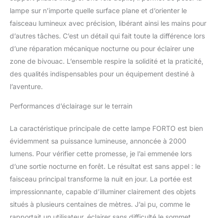
IPX7 et anti-chute de 3
lampe sur n’importe quelle surface plane et d’orienter le
pieds : ce projecteur de
faisceau lumineux avec précision, libérant ainsi les mains pour
bateau est étanche IPX7,
boîtier ABS haute
d’autres tâches. C’est un détail qui fait toute la différence lors
résistance avec une
d’une réparation mécanique nocturne ou pour éclairer une
coque de protection en
zone de bivouac. L’ensemble respire la solidité et la praticité,
silicone qui résiste aux
des qualités indispensables pour un équipement destiné à
chutes jusqu'à 3 pieds.
Entièrement immergée
l’aventure.
dans l'eau sans
Performances d’éclairage sur le terrain
dommage, résistante à la
poussière et aux chocs,
idéale pour les aventures
La caractéristique principale de cette lampe FORTO est bien
en plein air. Support
évidemment sa puissance lumineuse, annoncée à 2000
réglable à 120 ° : avec un
lumens. Pour vérifier cette promesse, je l’ai emmenée lors
support réglable à 120
d’une sortie nocturne en forêt. Le résultat est sans appel : le
degrés, ces lampes de
travail offrent une
faisceau principal transforme la nuit en jour. La portée est
polyvalence d'éclairage
impressionnante, capable d’illuminer clairement des objets
mains libres, que vous
situés à plusieurs centaines de mètres. J’ai pu, comme le
ayez besoin d'un large
rapportait un utilisateur, éclairer sans difficulté le sommet