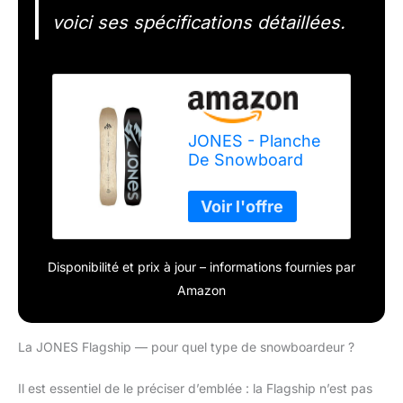
voici ses spécifications détaillées.
JONES - Planche
De Snowboard
Flagship Marron
Homme - Homme
- Taille 158 -
Marron
Disponibilité et prix à jour – informations fournies par
Amazon
La JONES Flagship — pour quel type de snowboardeur ?
Il est essentiel de le préciser d’emblée : la Flagship n’est pas