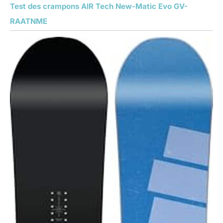
Test des crampons AIR Tech New-Matic Evo GV-
RAATNME