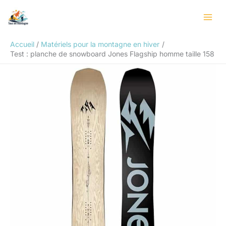
Aller
Rechercher
au
contenu
Accueil
Matériels pour la montagne en hiver
Test : planche de snowboard Jones Flagship homme taille 158