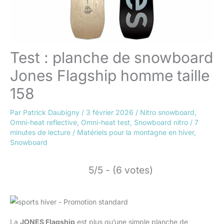
Test : planche de snowboard
Jones Flagship homme taille
158
Par
Patrick Daubigny
/
3 février 2026
/
Nitro snowboard
,
Omni-heat reflective
,
Omni-heat test
,
Snowboard nitro
/
7
minutes de lecture
/
Matériels pour la montagne en hiver
,
Snowboard
5/5 - (6 votes)
La
JONES Flagship
est plus qu’une simple planche de