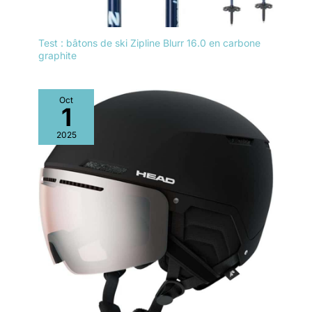
Test : bâtons de ski Zipline Blurr 16.0 en carbone
graphite
Oct
1
2025