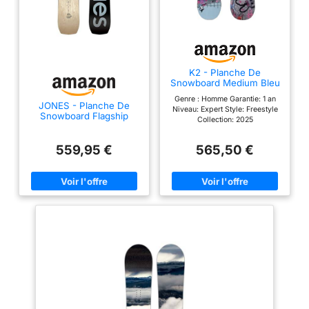
K2 - Planche De
Snowboard Medium Bleu
Homme - Homme - Taille
Genre : Homme Garantie: 1 an
158 Wide - Bleu
JONES - Planche De
Niveau: Expert Style: Freestyle
Snowboard Flagship
Collection: 2025
Marron Homme -
Homme - Taille 161 -
Marron
559,95 €
565,50 €