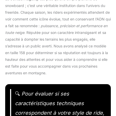
snowboard ; c’est une véritable institution dans l’univers du
freeride. Chaque saison, les riders expérimentés attendent de
voir comment cette icône évolue, tout en conservant l’ADN qui
a fait sa renommée :
puissance, précision et performance en
toute neige
. Réputée pour son caractère intransigeant et sa
capacité à dompter les terrains les plus engagés, elle
s’adresse à un public averti. Nous avons analysé ce modèle
en taille 158 pour déterminer si sa réputation est toujours à la
hauteur des attentes et pour vous aider à comprendre si elle
est faite pour vous accompagner dans vos prochaines
aventures en montagne.
🔍
Pour évaluer si ses
caractéristiques techniques
correspondent à votre style de ride,