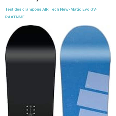
Test des crampons AIR Tech New-Matic Evo GV-
RAATNME