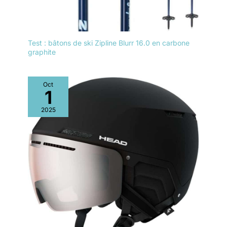
Test : bâtons de ski Zipline Blurr 16.0 en carbone
graphite
Oct
1
2025