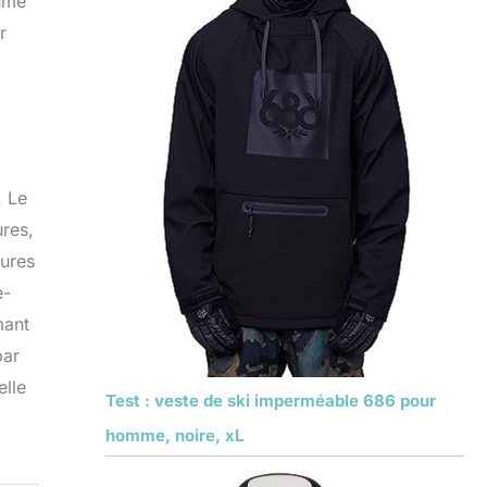
lume
r
. Le
ures,
eures
e-
mant
par
elle
Test : veste de ski imperméable 686 pour
homme, noire, xL