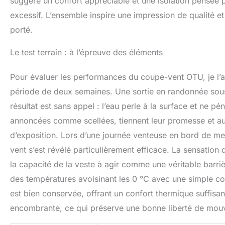
suggère un confort appréciable et une isolation pensée 
excessif. L’ensemble inspire une impression de qualité et
porté.
Le test terrain : à l’épreuve des éléments
Pour évaluer les performances du coupe-vent OTU, je l’a
période de deux semaines. Une sortie en randonnée sous 
résultat est sans appel : l’eau perle à la surface et ne p
annoncées comme scellées, tiennent leur promesse et auc
d’exposition. Lors d’une journée venteuse en bord de mer
vent s’est révélé particulièrement efficace. La sensation
la capacité de la veste à agir comme une véritable barrièr
des températures avoisinant les 0 °C avec une simple c
est bien conservée, offrant un confort thermique suffisan
encombrante, ce qui préserve une bonne liberté de mou