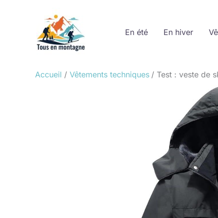
Aller
au
En été
En hiver
Vê
contenu
Accueil
Vêtements techniques
Test : veste de 