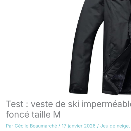
Test : veste de ski imperméa
foncé taille M
Par
Cécile Beaumarché
/
17 janvier 2026
/
Jeu de neige