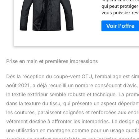
qui peut protéger 
vous puissiez rest
peut être ajusté, 
chaleur. En même 
selon vos besoins
portefeuille, etc 
qui réduit le ris
des rochers et des
neige et autres sp
Prise en main et premières impressions
Dès la réception du coupe-vent OTU, l’emballage est sim
août 2021, a déjà recueilli un nombre conséquent d’avis,
le textile extérieur semble robuste et technique. La pro
dans la texture du tissu, qui présente un aspect déperlan
les coutures, paraissent soignées et renforcées aux endro
vêtement destiné à affronter les intempéries. Le design g
une utilisation en montagne comme pour un usage quotidi