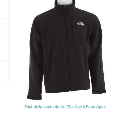
s
s
Test de la veste de ski The North Face Apex