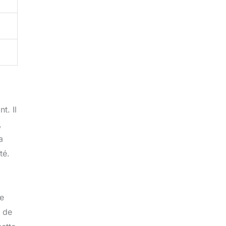
t. Il
,
a
té.
de
n de