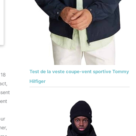
Test de la veste coupe-vent sportive Tommy
 18
Hilfiger
act,
ssent
ment
our
her,