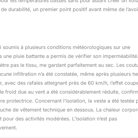
pour les températures basses sans pour autant créer un vo
 de durabilité, un premier point positif avant même de l’avoi
i soumis à plusieurs conditions météorologiques sur une
une pluie battante a permis de vérifier son imperméabilité
énètre pas le tissu, me gardant parfaitement au sec. Les cout
une infiltration n’a été constatée, même après plusieurs h
, avec des rafales atteignant près de 60 km/h, l’effet coup
 de froid due au vent a été considérablement réduite, confir
e protectrice. Concernant l’isolation, la veste a été testée 
ouche de vêtement technique en dessous. La chaleur corpor
t pour des activités modérées. L’isolation n’est pas
vement.