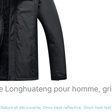
ble Longhuateng pour homme, gri
,
Nature et découverte
,
Omni-heat reflective
,
Omni-heat test