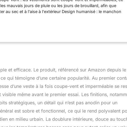
les mauvais jours de pluie ou les jours de brouillard, afin que
er au sec et à l'aise à l'extérieur Design humanisé : le manchon
le trou du gant peut être rétractable, ce qui aide à garder la
temps, la capuche peut être retirée, ce qui peut être ajustée
 réels Poche zippée : convient pour ranger téléphone portable,
Anti-rayures et durable : la coque est fabriquée en polyester, ce
que de blessures accidentelles et vous empêche d'être coupé par
 branches Meilleure utilisation : ski alpin, snowboard, sports de
orts de plein air d'hiver
ple et efficace. Le produit, référencé sur Amazon depuis le
 ce qui témoigne d’une certaine popularité. Au premier cont
messe d’une veste à la fois coupe-vent et imperméable se re
t visible même avant le premier essai. Les finitions, notam
its stratégiques, un détail qui n’est pas anodin pour un
énéral est sobre et fonctionnel, ce qui le rend polyvalent p
en en milieu urbain. La doublure intérieure, douce au touc