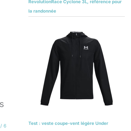
RevolutionRace Cyclone 3L, référence pour
la randonnée
s
Test : veste coupe-vent légère Under
/
6