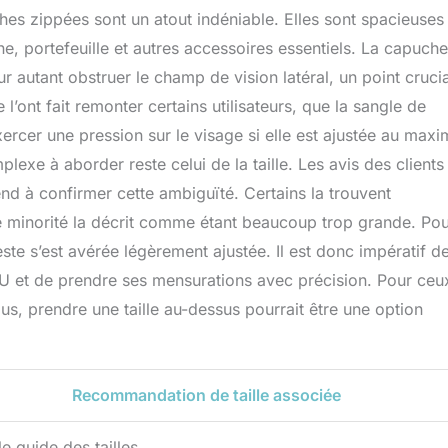
es zippées sont un atout indéniable. Elles sont spacieuses 
e, portefeuille et autres accessoires essentiels. La capuche
 autant obstruer le champ de vision latéral, un point crucia
l’ont fait remonter certains utilisateurs, que la sangle de
xercer une pression sur le visage si elle est ajustée au max
lexe à aborder reste celui de la taille. Les avis des clients
nd à confirmer cette ambiguïté. Certains la trouvent
une minorité la décrit comme étant beaucoup trop grande. Po
veste s’est avérée légèrement ajustée. Il est donc impératif d
OTU et de prendre ses mensurations avec précision. Pour ceu
s, prendre une taille au-dessus pourrait être une option
Recommandation de taille associée
le guide des tailles