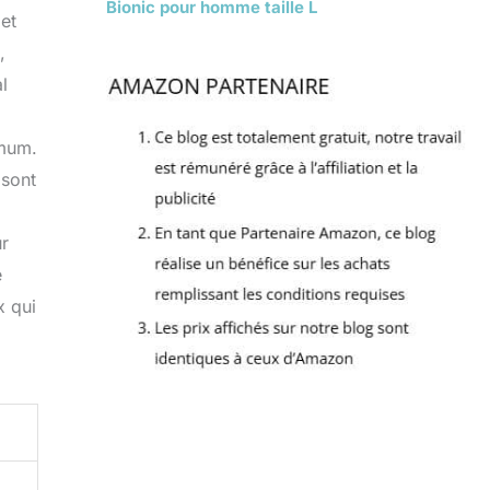
Bionic pour homme taille L
et
,
l
imum.
 sont
ur
e
x qui