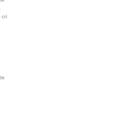
s
 cri
de