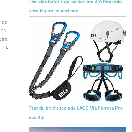
Test des bâtons de randonnée BIA Reinhold
ultra légers en carbone
é de
Des
oire,
 à la
Test du kit d’escalade LACD Via Ferrata Pro
Evo 2.0