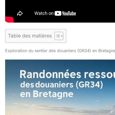
Table des matières
Exploration du sentier des douaniers (GR34) en Bretagn