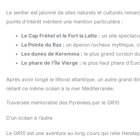
Réduit la fatigue du pied.
durable
Ils sont conçus pour un
Navic 
Le sentier est jalonné de sites naturels et culturels remar
confort durable, un
pour
excellent amorti et un
STABIL
points d’intérêt méritent une mention particulière :
retour d'énergie élevé.
Systèm
Antidérapant et durable :
semel
Le Cap Fréhel et le Fort la Latte :
un site spectacu
les semelles en
amorti 
caoutchouc de haute
de défl
La Pointe du Raz :
un éperon rocheux mythique, cla
qualité sont entièrement
l'impa
antidérapantes et offrent
pied.
Les dunes de Keremma :
le plus grand cordon du
une traction avancée pour
ÉCOLO
Le phare de l’Île Vierge :
le plus haut phare d’Euro
une stabilité ferme sur les
Techlit
terrains difficiles. Plus
matéri
besoin de glisser et de
un c
Après avoir longé le littoral atlantique, un autre grand it
tomber sur des surfaces
Adhére
humides ou boueuses !
pour
reliant ce même océan à la mer Méditerranée.
Extérieur : conçu pour le
confian
travail quotidien et les
RECEVR
Traversée mémorable des Pyrénées par le GR10
activités de plein air, telles
Men's 
que la randonnée, la
Trainer
chasse, le camping,
Waterp
D’un océan à l’autre
l'escalade, le vélo, la
Day 
pêche, la course, la
Colou
randonnée, le trekking,
G
Le GR10 est une aventure au long cours qui relie Hendaye,
l'alpinisme, les voyages,