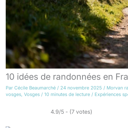
10 idées de randonnées en Fr
Par
Cécile Beaumarché
/
24 novembre 2025
/
Morvan r
vosges
,
Vosges
/
10 minutes de lecture
/
Expériences sp
4.9/5 - (7 votes)