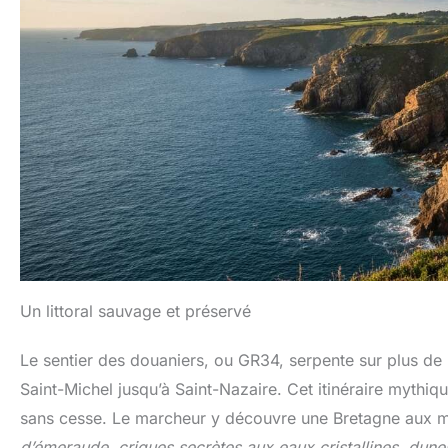
Un littoral sauvage et préservé
Le sentier des douaniers, ou GR34, serpente sur plus de
Saint-Michel jusqu’à Saint-Nazaire. Cet itinéraire mythiq
sans cesse. Le marcheur y découvre une Bretagne aux mi
d’émeraude, criques secrètes aux eaux cristallines, dunes