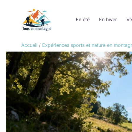
Aller
au
En été
En hiver
Vê
contenu
Accueil
Expériences sports et nature en montag