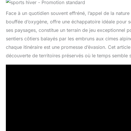
Face à un quotidien souvent effréné, l’appel de la nature
bouffée d’oxygène, offre une échappatoire idéale pour se
ses paysages, constitue un terrain de jeu exceptionnel 
sentiers côtiers balayés par les embruns aux cimes alpine
chaque itinéraire est une promesse d’évasion. Cet articl
découverte de territoires préservés où le temps semble