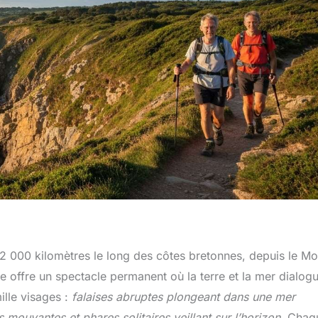
 2 000 kilomètres le long des côtes bretonnes, depuis le Mo
ue offre un spectacle permanent où la terre et la mer dialog
lle visages :
falaises abruptes plongeant dans une mer
 mouvantes et phares solitaires veillant sur l’horizon
. Chaq