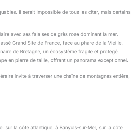
 avec cage cuir et
sentiers. Dessus : dessus
Fit. Maintien sûr
combiné en cuir, maille et
quables. Il serait impossible de tous les citer, mais certains
 la randonnée.
sangle.
ITÉ SUPÉRIEURE :
e Omni-Max avec
le Techlite pour
laire avec ses falaises de grès rose dominant la mer.
et stabilité. Dômes
exion pour réduire
ssé Grand Site de France, face au phare de la Vieille.
ct et protéger le
 AMORTISSEMENT
naire de Bretagne, un écosystème fragile et protégé.
GIQUE : Semelle
pe en pierre de taille, offrant un panorama exceptionnel.
e Eco avec 20 % de
aux recyclés pour
onfort durable.
inéraire invite à traverser une chaîne de montagnes entière,
nce sous le pied
 des aventures
tes. CE QUE VOUS
EZ : 1x Columbia
Waterproof Hiking
s, Peakfreak Roam
roof, Men's All-
Walking Shoes,
r : Black/Silver
rey, Size : 9
 sur la côte atlantique, à Banyuls-sur-Mer, sur la côte