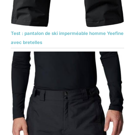
Test : pantalon de ski imperméable homme Yeefine
avec bretelles