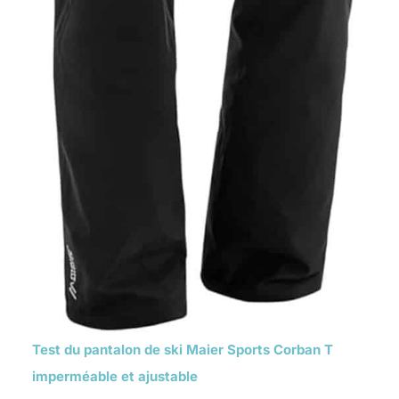
Test du pantalon de ski Maier Sports Corban T
imperméable et ajustable