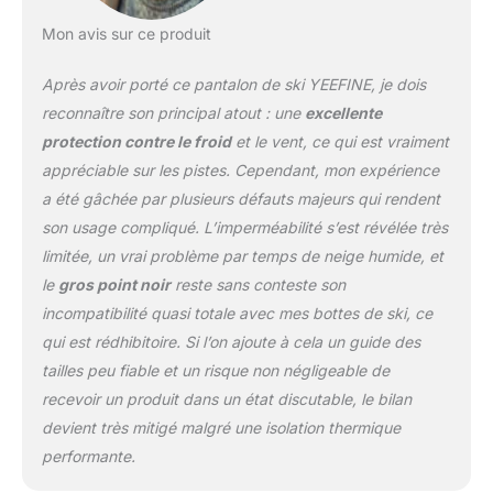
bas du pantalon de ski.
Restez au chaud : c'est
Mon avis sur ce produit
un pantalon de ski lourd
qui fonctionne bien par
Après avoir porté ce pantalon de ski YEEFINE, je dois
temps très froid. Le
reconnaître son principal atout : une
excellente
pantalon de neige est
protection contre le froid
et le vent, ce qui est vraiment
confortable et l'isolation
appréciable sur les pistes. Cependant, mon expérience
vous garde au chaud
pendant le ski ou le
a été gâchée par plusieurs défauts majeurs qui rendent
snowboard.
son usage compliqué. L’imperméabilité s’est révélée très
Imperméable et respirant
limitée, un vrai problème par temps de neige humide, et
: le pantalon de
le
gros point noir
reste sans conteste son
snowboard pour homme
est fabriqué à partir
incompatibilité quasi totale avec mes bottes de ski, ce
d'une membrane
qui est rédhibitoire. Si l’on ajoute à cela un guide des
imperméable
tailles peu fiable et un risque non négligeable de
microporeuse avec des
recevoir un produit dans un état discutable, le bilan
molécules plus petites
que les molécules d'eau
devient très mitigé malgré une isolation thermique
mais plus grandes que
performante.
les molécules d'air, de