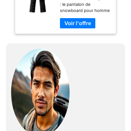
: le pantalon de
snowboard pour homme
est fabriqué en tissu
durable, doublure
respirante et rempli de fil
de soie doux. Vous
permet de vous sentir
flexible et confortable
pendant le ski ou le
snowboard. Détails du
pantalon de neige : le
pantalon de ski est doté
de sangles élastiques
amovibles et réglables,
d'une taille élastique
réglable, d'ouvertures
intérieures de cuisse
zippées, de poignets
élastiques intérieurs et
d'une fermeture éclair
extérieure extensible au