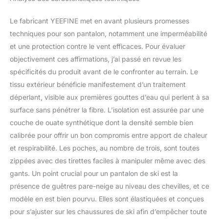
molécules plus petites
que les molécules d'eau
Le fabricant YEEFINE met en avant plusieurs promesses
mais plus grandes que
techniques pour son pantalon, notamment une imperméabilité
les molécules d'air, de
et une protection contre le vent efficaces. Pour évaluer
sorte que notre pantalon
objectivement ces affirmations, j’ai passé en revue les
de ski pour homme est
imperméable et respirant.
spécificités du produit avant de le confronter au terrain. Le
Occasions : les bavoirs
tissu extérieur bénéficie manifestement d’un traitement
chauds pour homme
déperlant, visible aux premières gouttes d’eau qui perlent à sa
sont parfaits pour le ski
surface sans pénétrer la fibre. L’isolation est assurée par une
d'hiver, le snowboard, la
motoneige, le camping,
couche de ouate synthétique dont la densité semble bien
la randonnée, le hockey
calibrée pour offrir un bon compromis entre apport de chaleur
et d'autres activités de
et respirabilité. Les poches, au nombre de trois, sont toutes
plein air d'hiver.
zippées avec des tirettes faciles à manipuler même avec des
gants. Un point crucial pour un pantalon de ski est la
présence de guêtres pare-neige au niveau des chevilles, et ce
modèle en est bien pourvu. Elles sont élastiquées et conçues
pour s’ajuster sur les chaussures de ski afin d’empêcher toute