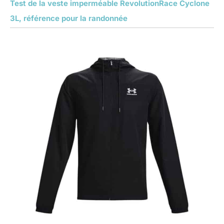
Test de la veste imperméable RevolutionRace Cyclone
3L, référence pour la randonnée