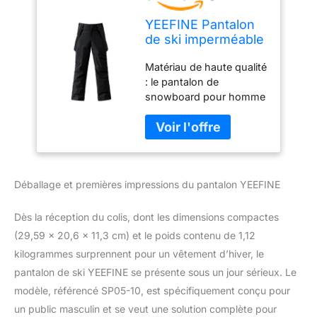
YEEFINE Pantalon
de ski imperméable
pour homme avec
Matériau de haute qualité
bretelles
: le pantalon de
snowboard pour homme
est fabriqué en tissu
durable, doublure
respirante et rempli de fil
de soie doux. Vous
permet de vous sentir
Déballage et premières impressions du pantalon YEEFINE
flexible et confortable
pendant le ski ou le
snowboard. Détails du
Dès la réception du colis, dont les dimensions compactes
pantalon de neige : le
(29,59 x 20,6 x 11,3 cm) et le poids contenu de 1,12
pantalon de ski est doté
kilogrammes surprennent pour un vêtement d’hiver, le
de sangles élastiques
pantalon de ski YEEFINE se présente sous un jour sérieux. Le
amovibles et réglables,
d'une taille élastique
modèle, référencé SP05-10, est spécifiquement conçu pour
réglable, d'ouvertures
un public masculin et se veut une solution complète pour