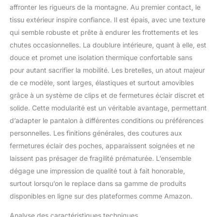
intérieures de cuisse
affronter les rigueurs de la montagne. Au premier contact, le
zippées, de poignets
tissu extérieur inspire confiance. Il est épais, avec une texture
élastiques intérieurs et
d'une fermeture éclair
qui semble robuste et prête à endurer les frottements et les
extérieure extensible au
chutes occasionnelles. La doublure intérieure, quant à elle, est
bas du pantalon de ski.
douce et promet une isolation thermique confortable sans
Restez au chaud : c'est
pour autant sacrifier la mobilité. Les bretelles, un atout majeur
un pantalon de ski lourd
de ce modèle, sont larges, élastiques et surtout amovibles
qui fonctionne bien par
temps très froid. Le
grâce à un système de clips et de fermetures éclair discret et
pantalon de neige est
solide. Cette modularité est un véritable avantage, permettant
confortable et l'isolation
d’adapter le pantalon à différentes conditions ou préférences
vous garde au chaud
personnelles. Les finitions générales, des coutures aux
pendant le ski ou le
snowboard.
fermetures éclair des poches, apparaissent soignées et ne
Imperméable et respirant
laissent pas présager de fragilité prématurée. L’ensemble
: le pantalon de
dégage une impression de qualité tout à fait honorable,
snowboard pour homme
surtout lorsqu’on le replace dans sa gamme de produits
est fabriqué à partir
d'une membrane
disponibles en ligne sur des plateformes comme Amazon.
imperméable
microporeuse avec des
Analyse des caractéristiques techniques