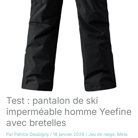
Test : pantalon de ski
imperméable homme Yeefine
avec bretelles
Par
Patrick Daubigny
/
18 janvier 2026
/
Jeu de neige
,
Minis