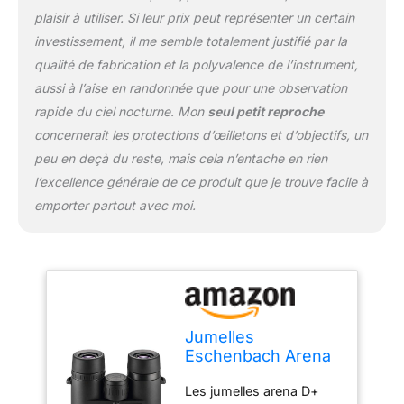
facilitent le transport de
plaisir à utiliser. Si leur prix peut représenter un certain
ces accessoires poids
investissement, il me semble totalement justifié par la
plume afin de les avoir
qualité de fabrication et la polyvalence de l’instrument,
toujours sous la main en
aussi à l’aise en randonnée que pour une observation
excursion.Poids réduit,
dimensions compactes
rapide du ciel nocturne. Mon
seul petit reproche
et équipement complet
concernerait les protections d’œilletons et d’objectifs, un
adapté à un usage
peu en deçà du reste, mais cela n’entache en rien
quotidien pour un
l’excellence générale de ce produit que je trouve facile à
rapport qualité-prix
emporter partout avec moi.
exceptionnel Le modèle
8x32 mm combine un
grossissement 8x avec
un objectif compact et
puissant de 32 mm
Jumelles
Eschenbach Arena
D+ 8x32 B
Les jumelles arena D+