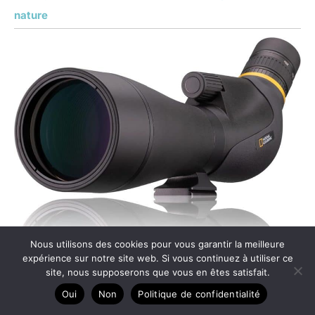
nature
Nous utilisons des cookies pour vous garantir la meilleure
expérience sur notre site web. Si vous continuez à utiliser ce
site, nous supposerons que vous en êtes satisfait.
Test du National Geographic Adventurer 20-60×80
Oui
Non
Politique de confidentialité
étanche : zoom parfait pour observer la nature