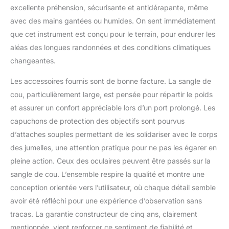
d'accroitre de 4% la
excellente préhension, sécurisante et antidérapante, même
réflexion pour une
avec des mains gantées ou humides. On sent immédiatement
efficacité lumineuse
que cet instrument est conçu pour le terrain, pour endurer les
accrue La réflexion des
aléas des longues randonnées et des conditions climatiques
rayons UV nocifs est en
outresensiblement
changeantes.
atténuée.La sacoche
Les accessoires fournis sont de bonne facture. La sangle de
pratique et la courroie
confortable en néoprène
cou, particulièrement large, est pensée pour répartir le poids
facilitent le transport de
et assurer un confort appréciable lors d’un port prolongé. Les
ces accessoires poids
capuchons de protection des objectifs sont pourvus
plume afin de les avoir
d’attaches souples permettant de les solidariser avec le corps
toujours sous la main en
excursion.Poids réduit,
des jumelles, une attention pratique pour ne pas les égarer en
dimensions compactes
pleine action. Ceux des oculaires peuvent être passés sur la
et équipement complet
sangle de cou. L’ensemble respire la qualité et montre une
adapté à un usage
conception orientée vers l’utilisateur, où chaque détail semble
quotidien pour un
rapport qualité-prix
avoir été réfléchi pour une expérience d’observation sans
exceptionnel Le modèle
tracas. La garantie constructeur de cinq ans, clairement
8x32 mm combine un
mentionnée, vient renforcer ce sentiment de fiabilité et