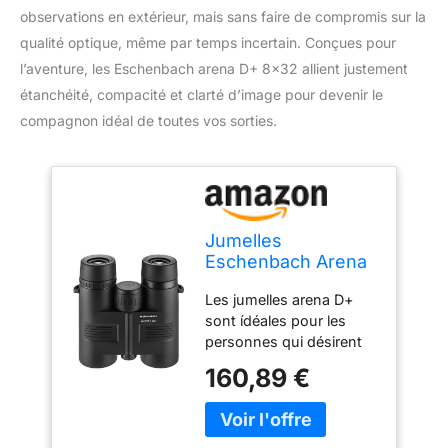
observations en extérieur, mais sans faire de compromis sur la
qualité optique, même par temps incertain. Conçues pour
l’aventure, les Eschenbach arena D+ 8×32 allient justement
étanchéité, compacité et clarté d’image pour devenir le
compagnon idéal de toutes vos sorties.
Jumelles
Eschenbach Arena
D+ 8x32 B
Les jumelles arena D+
sont ídéales pour les
personnes qui désirent
se lancer dans
160,89 €
l'observation de la nature
et des oiseaux et sont à
la recherche de jumelles
de marque équipées de