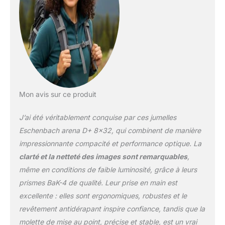
quelques-unes des
améliorations apportées
aux jumelles arena à
prismes en toit Le tout
en conservant leur frome
compacte, à la fois
rubuste et maniable.Les
prismes BaK-4 à
traitement multicouches
Mon avis sur ce produit
assurementune image
nette et naturelle Le
J’ai été véritablement conquise par ces jumelles
traitement argenté
supplémentaire permet
Eschenbach arena D+ 8×32, qui combinent de manière
d'accroitre de 4% la
impressionnante compacité et performance optique. La
réflexion pour une
clarté et la netteté des images sont remarquables
,
efficacité lumineuse
même en conditions de faible luminosité, grâce à leurs
accrue La réflexion des
rayons UV nocifs est en
prismes BaK-4 de qualité. Leur prise en main est
outresensiblement
excellente : elles sont ergonomiques, robustes et le
atténuée.La sacoche
revêtement antidérapant inspire confiance, tandis que la
pratique et la courroie
molette de mise au point, précise et stable, est un vrai
confortable en néoprène