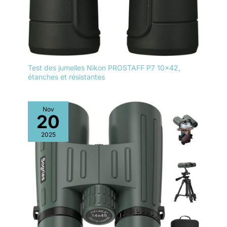
Test des jumelles Nikon PROSTAFF P7 10×42,
étanches et résistantes
Nov
20
2025