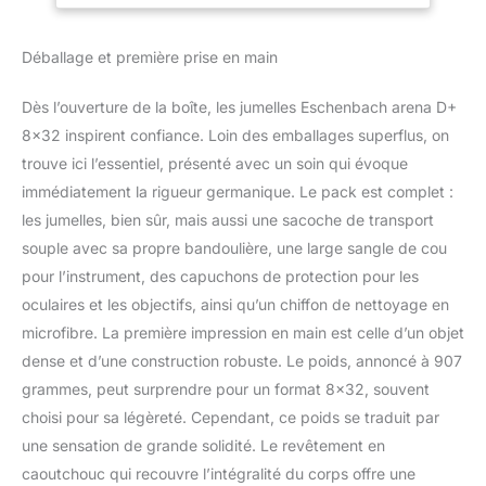
nombreuses
fonctions.Étanchéité,
Déballage et première prise en main
remplissage à 'azote,
prismes à traitement
Dès l’ouverture de la boîte, les jumelles Eschenbach arena D+
argenté haute réflexion,
mise au point
8×32 inspirent confiance. Loin des emballages superflus, on
rapprochée raccourcie -
trouve ici l’essentiel, présenté avec un soin qui évoque
ce ne sont là que
immédiatement la rigueur germanique. Le pack est complet :
quelques-unes des
les jumelles, bien sûr, mais aussi une sacoche de transport
améliorations apportées
souple avec sa propre bandoulière, une large sangle de cou
aux jumelles arena à
prismes en toit Le tout
pour l’instrument, des capuchons de protection pour les
en conservant leur frome
oculaires et les objectifs, ainsi qu’un chiffon de nettoyage en
compacte, à la fois
microfibre. La première impression en main est celle d’un objet
rubuste et maniable.Les
dense et d’une construction robuste. Le poids, annoncé à 907
prismes BaK-4 à
traitement multicouches
grammes, peut surprendre pour un format 8×32, souvent
assurementune image
choisi pour sa légèreté. Cependant, ce poids se traduit par
nette et naturelle Le
une sensation de grande solidité. Le revêtement en
traitement argenté
caoutchouc qui recouvre l’intégralité du corps offre une
supplémentaire permet