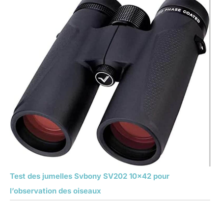
Test des jumelles Svbony SV202 10×42 pour
l’observation des oiseaux